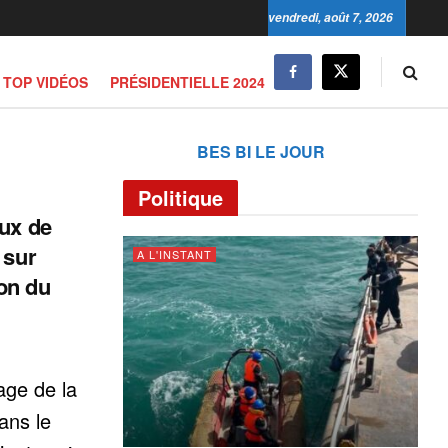
vendredi, août 7, 2026
TOP VIDÉOS
PRÉSIDENTIELLE 2024
BES BI LE JOUR
Politique
aux de
 sur
A L'INSTANT
ion du
age de la
ans le