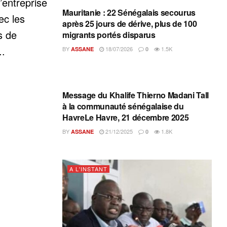
’entreprise
Mauritanie : 22 Sénégalais secourus
ec les
après 25 jours de dérive, plus de 100
s de
migrants portés disparus
..
BY
18/07/2026
1.5K
ASSANE
0
A L'INSTANT
Message du Khalife Thierno Madani Tall
à la communauté sénégalaise du
HavreLe Havre, 21 décembre 2025
BY
21/12/2025
1.8K
ASSANE
0
A L'INSTANT