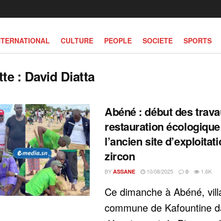
NTERNATIONAL
CULTURE
PEOPLE
SOCIETE
SPORTS
tte :
David Diatta
Abéné : début des trav
restauration écologique
l’ancien site d’exploitat
zircon
BY
10/08/2025
1.6K
ASSANE
0
Ce dimanche à Abéné, vill
commune de Kafountine d