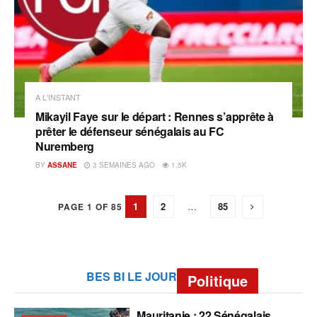
A L'INSTANT
Mikayil Faye sur le départ : Rennes s’apprête à
prêter le défenseur sénégalais au FC
Nuremberg
BY
ASSANE
3 SEMAINES AGO
1.5K
1
2
…
85
PAGE 1 OF 85
BES BI LE JOUR
Politique
Mauritanie : 22 Sénégalais