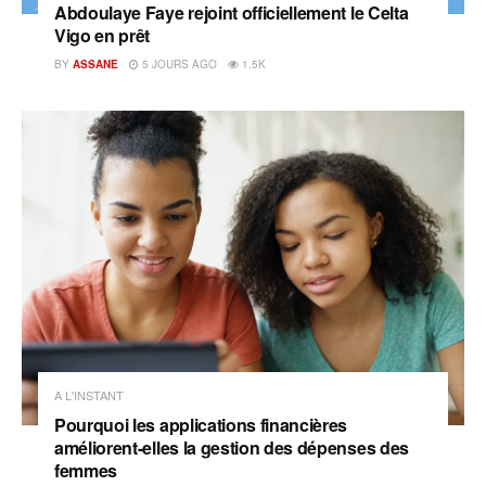
Abdoulaye Faye rejoint officiellement le Celta
Vigo en prêt
BY
ASSANE
5 JOURS AGO
1.5K
A L'INSTANT
Pourquoi les applications financières
améliorent-elles la gestion des dépenses des
femmes