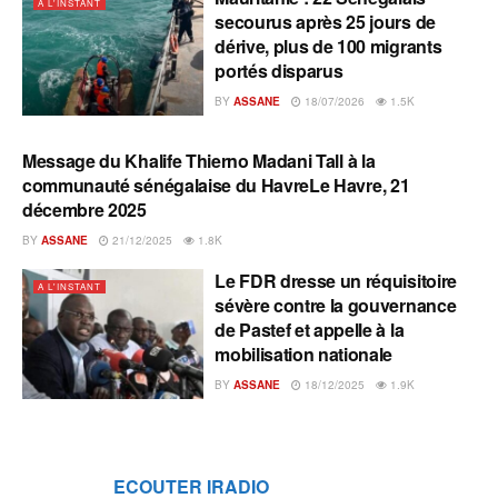
A L'INSTANT
secourus après 25 jours de
dérive, plus de 100 migrants
portés disparus
BY
ASSANE
18/07/2026
1.5K
Message du Khalife Thierno Madani Tall à la
A L'INSTANT
communauté sénégalaise du HavreLe Havre, 21
décembre 2025
BY
ASSANE
21/12/2025
1.8K
Le FDR dresse un réquisitoire
A L'INSTANT
sévère contre la gouvernance
de Pastef et appelle à la
mobilisation nationale
BY
ASSANE
18/12/2025
1.9K
ECOUTER IRADIO