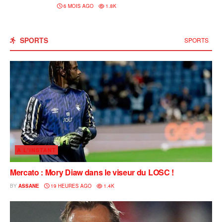
6 MOIS AGO
1.8K
SPORTS
SPORTS
A L'INSTANT
Mercato : Mory Diaw dans le viseur du LOSC !
BY
ASSANE
19 HEURES AGO
1.4K