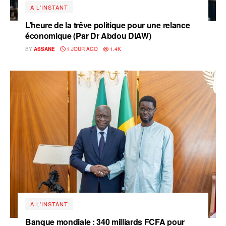
A L'INSTANT
L’heure de la trêve politique pour une relance
économique (Par Dr Abdou DIAW)
BY
ASSANE
1 JOUR AGO
1.4K
A L'INSTANT
Banque mondiale : 340 milliards FCFA pour