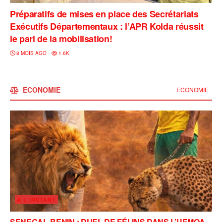
Préparatifs de mises en place des Secrétariats
Exécutifs Départementaux : l’APR Kolda réussit
le pari de la mobilisation!
8 MOIS AGO
1.6K
ECONOMIE
ECONOMIE
A L'INSTANT
SENEGAL-BENIN : DUEL DE FÉLINS DANS L’UEMOA