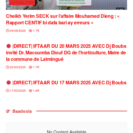
ACTUALITÉS
Cheikh Yerim SECK sur l’affaire Mouhamed Dieng : «
Rapport CENTIF bi dafa bari ay erreurs »
04/09/2025
1.7K
A L'INSTANT
|DIRECT| IFTAAR DU 20 MARS 2025 AVEC Dj Boubs
invité Dr. Macoumba Diouf DG de l’horticulture, Maire de
la commune de Latmingué
20/03/2025
1.7K
A L'INSTANT
|DIRECT| IFTAAR DU 17 MARS 2025 AVEC Dj Boubs
17/03/2025
1.6K
Baadoola
No Content Available