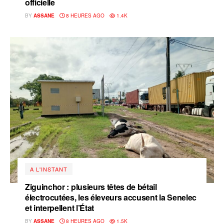
officielle
BY
ASSANE
8 HEURES AGO
1.4K
A L'INSTANT
Ziguinchor : plusieurs têtes de bétail
électrocutées, les éleveurs accusent la Senelec
et interpellent l’État
BY
ASSANE
8 HEURES AGO
1.5K