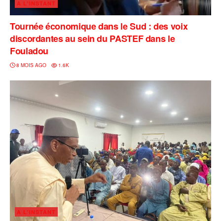
A L'INSTANT
Tournée économique dans le Sud : des voix
discordantes au sein du PASTEF dans le
Fouladou
8 MOIS AGO
1.6K
A L'INSTANT