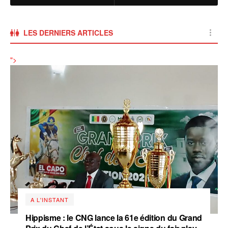
LES DERNIERS ARTICLES
‎">
A L'INSTANT
Hippisme : le CNG lance la 61e édition du Grand