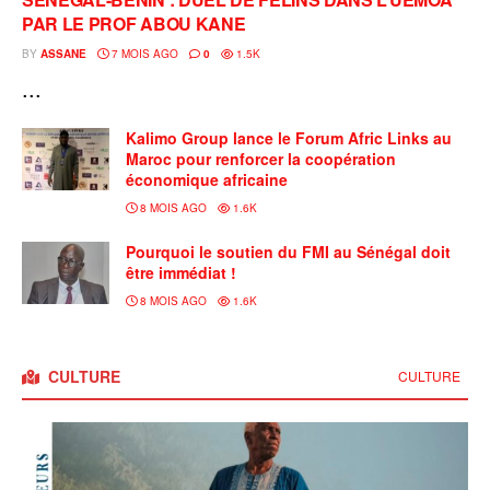
PAR LE PROF ABOU KANE
BY
ASSANE
7 MOIS AGO
0
1.5K
...
‎Kalimo Group lance le Forum Afric Links au
Maroc pour renforcer la coopération
économique africaine
8 MOIS AGO
1.6K
Pourquoi le soutien du FMI au Sénégal doit
être immédiat !
8 MOIS AGO
1.6K
CULTURE
CULTURE