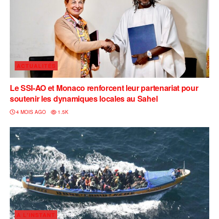
ACTUALITÉS
Le SSI-AO et Monaco renforcent leur partenariat pour
soutenir les dynamiques locales au Sahel
4 MOIS AGO
1.5K
A L'INSTANT