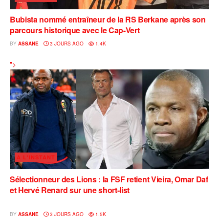
‎Bubista nommé entraîneur de la RS Berkane après son
parcours historique avec le Cap-Vert
BY
ASSANE
3 JOURS AGO
1.4K
‎">
A L'INSTANT
Sélectionneur des Lions : la FSF retient Vieira, Omar Daf
et Hervé Renard sur une short-list
BY
ASSANE
3 JOURS AGO
1.5K