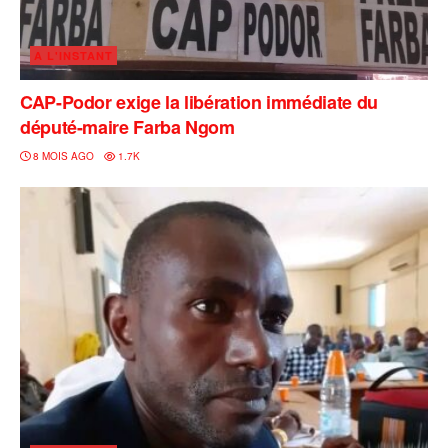
A L'INSTANT
CAP-Podor exige la libération immédiate du
député-maire Farba Ngom
8 MOIS AGO
1.7K