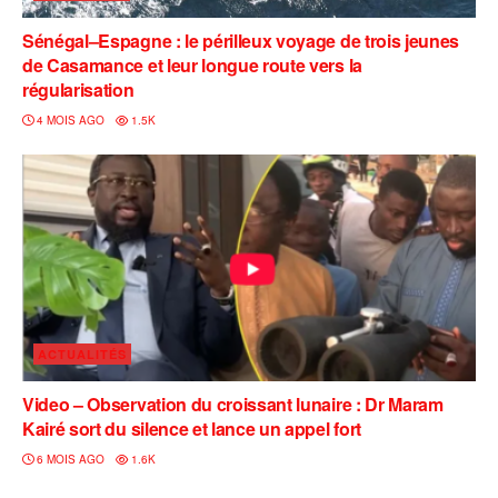
Sénégal–Espagne : le périlleux voyage de trois jeunes
de Casamance et leur longue route vers la
régularisation
4 MOIS AGO
1.5K
ACTUALITÉS
Video – Observation du croissant lunaire : Dr Maram
Kairé sort du silence et lance un appel fort
6 MOIS AGO
1.6K