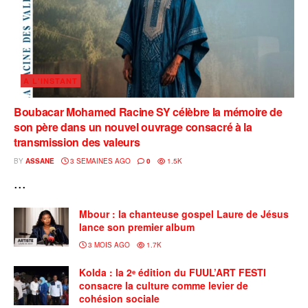
A L'INSTANT
Boubacar Mohamed Racine SY célèbre la mémoire de
son père dans un nouvel ouvrage consacré à la
transmission des valeurs
BY
ASSANE
3 SEMAINES AGO
0
1.5K
...
Mbour : la chanteuse gospel Laure de Jésus
lance son premier album
3 MOIS AGO
1.7K
Kolda : la 2ᵉ édition du FUUL’ART FESTI
consacre la culture comme levier de
cohésion sociale