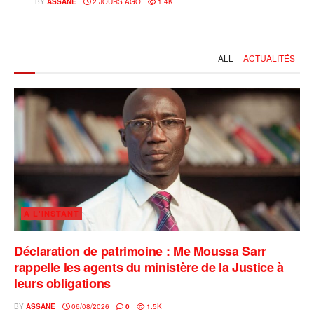
BY
ASSANE
2 JOURS AGO
1.4K
ALL
ACTUALITÉS
A L'INSTANT
Déclaration de patrimoine : Me Moussa Sarr
rappelle les agents du ministère de la Justice à
leurs obligations
BY
ASSANE
06/08/2026
0
1.5K