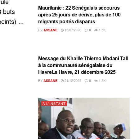
eule
Mauritanie : 22 Sénégalais secourus
3 buts
après 25 jours de dérive, plus de 100
oints) ...
migrants portés disparus
BY
18/07/2026
1.5K
ASSANE
0
A L'INSTANT
Message du Khalife Thierno Madani Tall
à la communauté sénégalaise du
HavreLe Havre, 21 décembre 2025
BY
21/12/2025
1.8K
ASSANE
0
A L'INSTANT