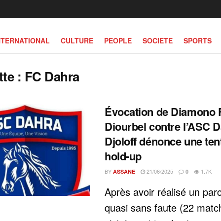
NTERNATIONAL
CULTURE
PEOPLE
SOCIETE
SPORTS
tte :
FC Dahra
Évocation de Diamono 
Diourbel contre l’ASC Da
Djoloff dénonce une ten
hold-up
BY
21/06/2025
1.7K
ASSANE
0
Après avoir réalisé un par
quasi sans faute (22 matc