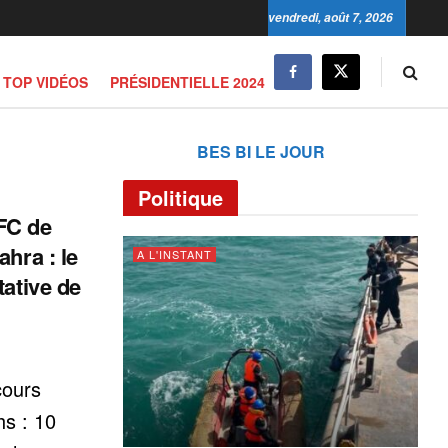
vendredi, août 7, 2026
TOP VIDÉOS
PRÉSIDENTIELLE 2024
BES BI LE JOUR
Politique
FC de
hra : le
A L'INSTANT
tative de
cours
hs : 10