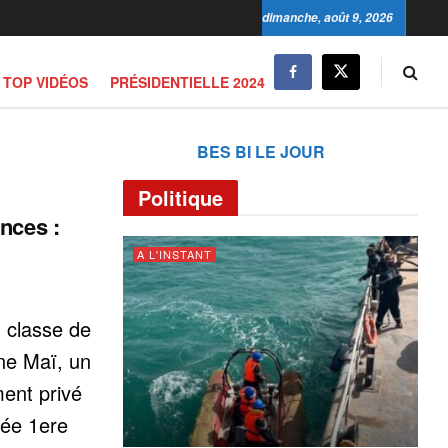
dimanche, août 9, 2026
TOP VIDÉOS
PRÉSIDENTIELLE 2024
BES BI LE JOUR
Politique
nces :
A L'INSTANT
 classe de
ne Maï, un
ent privé
sée 1ere