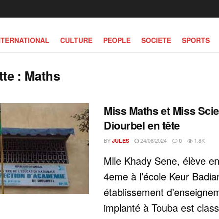
NTERNATIONAL
CULTURE
PEOPLE
SOCIETE
SPORTS
tte :
Maths
Miss Maths et Miss Scie
Diourbel en tête
BY
24/06/2024
1.8K
JULES
0
Mlle Khady Sene, élève en
4eme à l’école Keur Badia
établissement d’enseignem
implanté à Touba est clas