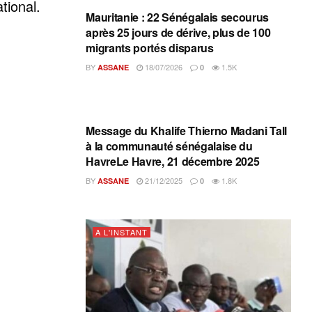
tional.
Mauritanie : 22 Sénégalais secourus
après 25 jours de dérive, plus de 100
migrants portés disparus
BY
18/07/2026
1.5K
ASSANE
0
A L'INSTANT
Message du Khalife Thierno Madani Tall
à la communauté sénégalaise du
HavreLe Havre, 21 décembre 2025
BY
21/12/2025
1.8K
ASSANE
0
A L'INSTANT