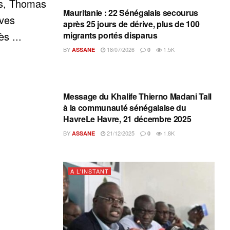
is, Thomas
Mauritanie : 22 Sénégalais secourus
ives
après 25 jours de dérive, plus de 100
s ...
migrants portés disparus
BY
18/07/2026
1.5K
ASSANE
0
A L'INSTANT
Message du Khalife Thierno Madani Tall
à la communauté sénégalaise du
HavreLe Havre, 21 décembre 2025
BY
21/12/2025
1.8K
ASSANE
0
A L'INSTANT