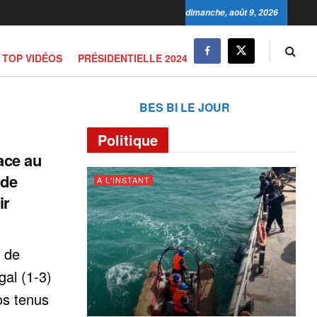
dimanche, août 9, 2026
TOP VIDÉOS
PRÉSIDENTIELLE 2024
BES BI LE JOUR
Politique
face au
 de
A L'INSTANT
ir
e de
gal (1-3)
os tenus