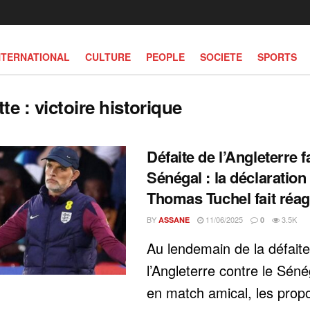
NTERNATIONAL
CULTURE
PEOPLE
SOCIETE
SPORTS
tte :
victoire historique
Défaite de l’Angleterre 
Sénégal : la déclaration
Thomas Tuchel fait réag
BY
11/06/2025
3.5K
ASSANE
0
Au lendemain de la défait
l’Angleterre contre le Séné
en match amical, les prop