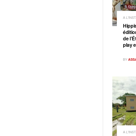
A L'INS
Hippi
éditi
de l’É
play 
BY
ASS
A L'INS