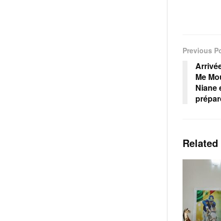
Previous P
Arrivé
Me Mou
Niane 
prépare
Related