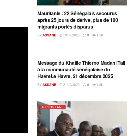
Mauritanie : 22 Sénégalais secourus
après 25 jours de dérive, plus de 100
migrants portés disparus
BY
18/07/2026
1.5K
ASSANE
0
A L'INSTANT
Message du Khalife Thierno Madani Tall
à la communauté sénégalaise du
HavreLe Havre, 21 décembre 2025
BY
21/12/2025
1.8K
ASSANE
0
A L'INSTANT