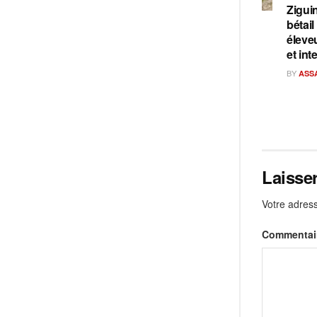
Ziguin
bétail
éleve
et int
BY
ASS
Laisse
Votre adress
Commentai