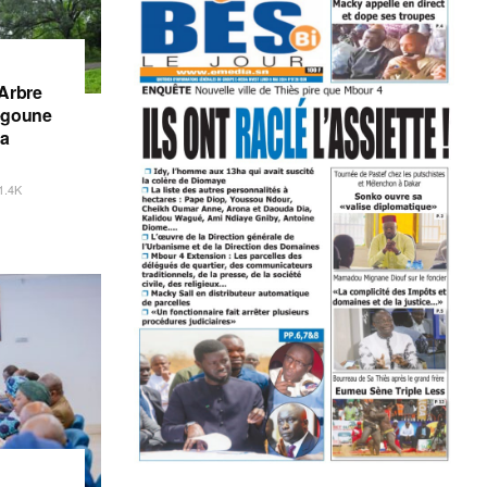
’Arbre
iégoune
la
1.4K