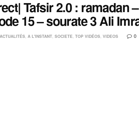
rect| Tafsir 2.0 : ramadan 
ode 15 – sourate 3 Ali Imr
0
ACTUALITÉS
,
A L'INSTANT
,
SOCIETE
,
TOP VIDÉOS
,
VIDEOS