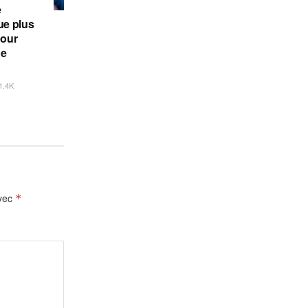
e
e plus
pour
de
1.4K
avec
*