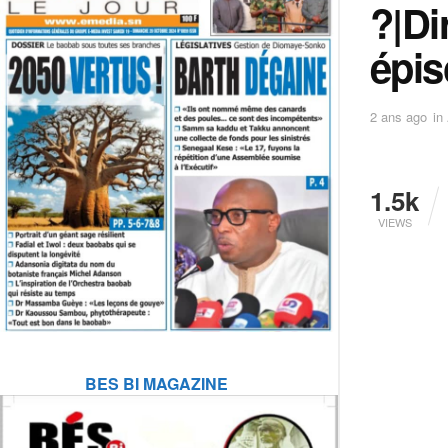
?|Di
épis
2 ans ago
in
1.5k
VIEWS
BES BI MAGAZINE