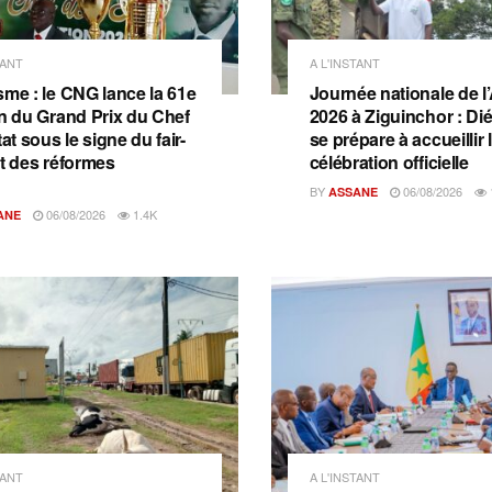
TANT
A L'INSTANT
sme : le CNG lance la 61e
Journée nationale de l
on du Grand Prix du Chef
2026 à Ziguinchor : D
tat sous le signe du fair-
se prépare à accueillir 
et des réformes
célébration officielle
BY
06/08/2026
ASSANE
06/08/2026
1.4K
ANE
TANT
A L'INSTANT