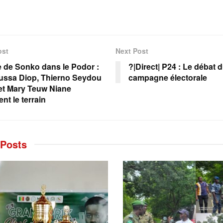
ost
Next Post
e de Sonko dans le Podor :
?|Direct| P24 : Le débat d
ssa Diop, Thierno Seydou
campagne électorale
et Mary Teuw Niane
nt le terrain
Posts