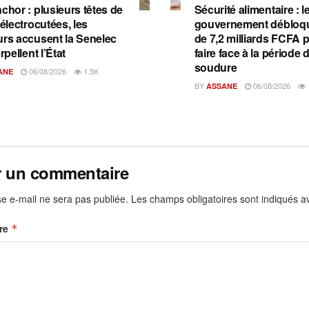
chor : plusieurs têtes de
Sécurité alimentaire : l
 électrocutées, les
gouvernement débloqu
urs accusent la Senelec
de 7,2 milliards FCFA 
erpellent l’État
faire face à la période 
soudure
06/08/2026
1.5K
ANE
BY
06/08/2026
ASSANE
r un commentaire
e e-mail ne sera pas publiée.
Les champs obligatoires sont indiqués 
re
*