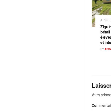
A L'INS
Ziguin
bétail
éleve
et int
BY
ASS
Laisse
Votre adress
Commentai