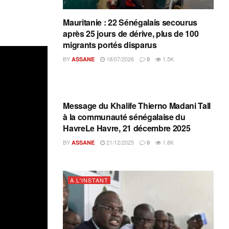
Mauritanie : 22 Sénégalais secourus
après 25 jours de dérive, plus de 100
migrants portés disparus
BY
18/07/2026
1.5K
ASSANE
0
A L'INSTANT
Message du Khalife Thierno Madani Tall
à la communauté sénégalaise du
HavreLe Havre, 21 décembre 2025
BY
21/12/2025
1.8K
ASSANE
0
A L'INSTANT