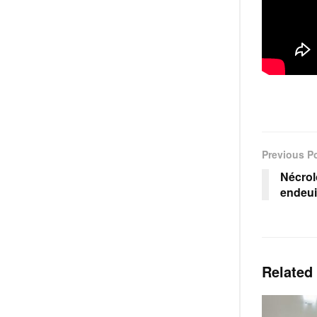
Previous P
Nécrol
endeui
Related