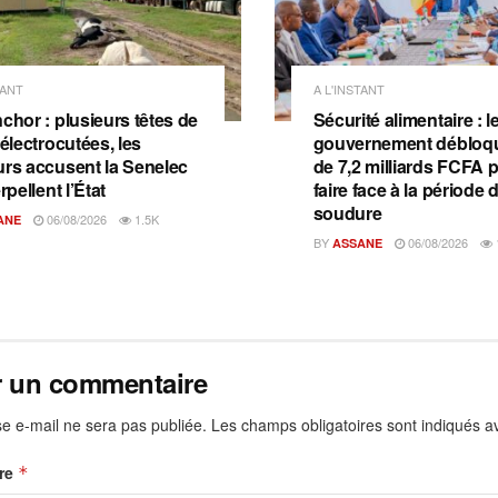
TANT
A L'INSTANT
chor : plusieurs têtes de
Sécurité alimentaire : l
 électrocutées, les
gouvernement débloqu
urs accusent la Senelec
de 7,2 milliards FCFA 
erpellent l’État
faire face à la période 
soudure
06/08/2026
1.5K
ANE
BY
06/08/2026
ASSANE
r un commentaire
e e-mail ne sera pas publiée.
Les champs obligatoires sont indiqués 
re
*