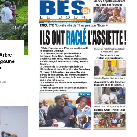
’Arbre
iégoune
la
1.4K