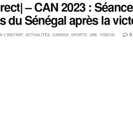
irect| – CAN 2023 : Séanc
s du Sénégal après la vict
0
A L'INSTANT
,
ACTUALITÉS
,
CAN2024
,
SPORTS
,
UNE
,
VIDEOS