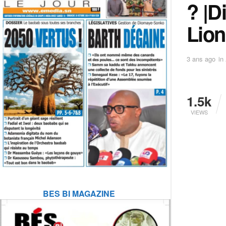
? |D
Lion
3 ans ago
in
1.5k
VIEWS
BES BI MAGAZINE