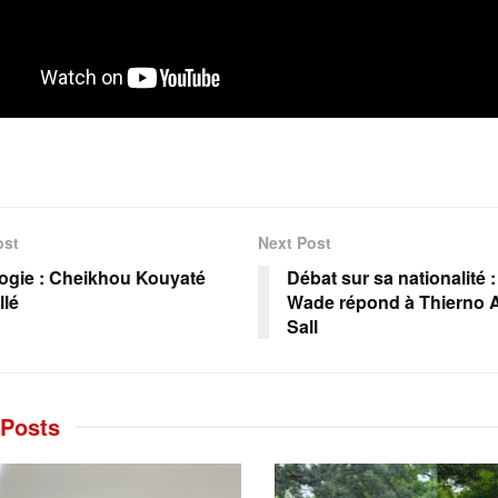
ost
Next Post
ogie : Cheikhou Kouyaté
Débat sur sa nationalité 
llé
Wade répond à Thierno 
Sall
Posts