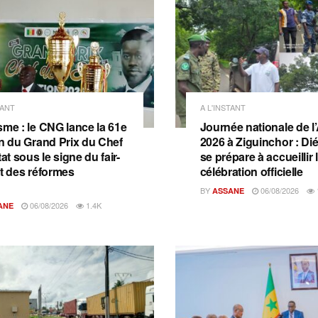
TANT
A L'INSTANT
sme : le CNG lance la 61e
Journée nationale de l
on du Grand Prix du Chef
2026 à Ziguinchor : D
tat sous le signe du fair-
se prépare à accueillir 
et des réformes
célébration officielle
BY
06/08/2026
ASSANE
06/08/2026
1.4K
ANE