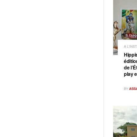
A L'INS
Hippi
éditi
de l’É
play 
BY
ASS