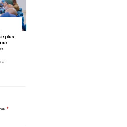
e
e plus
pour
de
1.4K
avec
*