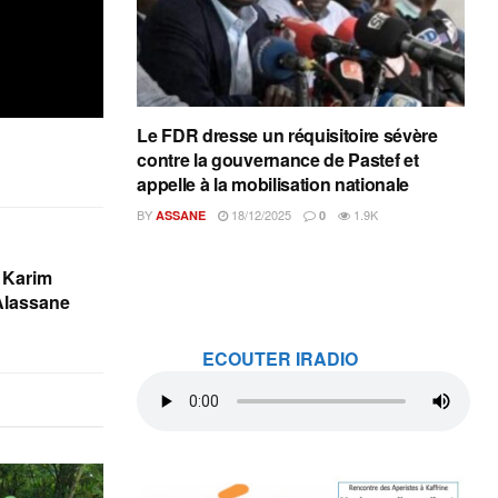
Le FDR dresse un réquisitoire sévère
contre la gouvernance de Pastef et
appelle à la mobilisation nationale
BY
18/12/2025
1.9K
ASSANE
0
: Karim
Alassane
ECOUTER IRADIO