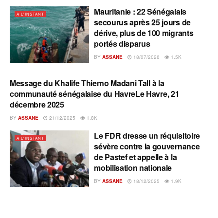
Mauritanie : 22 Sénégalais
A L'INSTANT
secourus après 25 jours de
dérive, plus de 100 migrants
portés disparus
BY
ASSANE
18/07/2026
1.5K
Message du Khalife Thierno Madani Tall à la
A L'INSTANT
communauté sénégalaise du HavreLe Havre, 21
décembre 2025
BY
ASSANE
21/12/2025
1.8K
Le FDR dresse un réquisitoire
A L'INSTANT
sévère contre la gouvernance
de Pastef et appelle à la
mobilisation nationale
BY
ASSANE
18/12/2025
1.9K