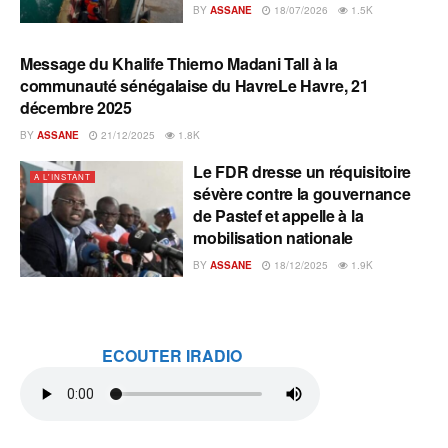
BY
ASSANE
18/07/2026
1.5K
Message du Khalife Thierno Madani Tall à la
A L'INSTANT
communauté sénégalaise du HavreLe Havre, 21
décembre 2025
BY
ASSANE
21/12/2025
1.8K
Le FDR dresse un réquisitoire
A L'INSTANT
sévère contre la gouvernance
de Pastef et appelle à la
mobilisation nationale
BY
ASSANE
18/12/2025
1.9K
ECOUTER IRADIO