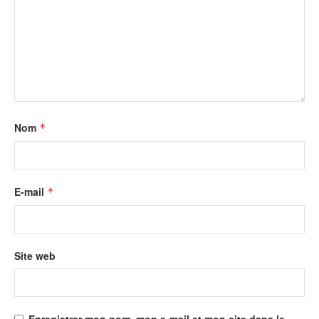
Nom
*
E-mail
*
Site web
Enregistrer mon nom, mon e-mail et mon site dans le