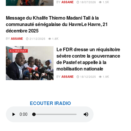
BY
ASSANE
18/07/2026
1.5K
Message du Khalife Thierno Madani Tall à la
A L'INSTANT
communauté sénégalaise du HavreLe Havre, 21
décembre 2025
BY
ASSANE
21/12/2025
1.8K
Le FDR dresse un réquisitoire
A L'INSTANT
sévère contre la gouvernance
de Pastef et appelle à la
mobilisation nationale
BY
ASSANE
18/12/2025
1.9K
ECOUTER IRADIO