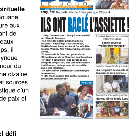
irituelle
vaouane,
ture aux
ant de
 beaux
s, il
gyrique
amour du
ne dizaine
 et sources
stique d’un
de paix et
l défi