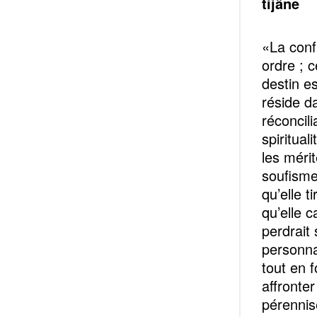
tijâne
«La conf
ordre ; c
destin es
réside da
réconcili
spiritual
les méri
soufisme
qu’elle 
qu’elle c
perdrait
personna
tout en 
affronter
pérennis