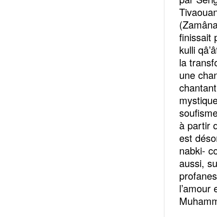
Tivaouan
(Zamâna 
finissait
kulli qâ’
la trans
une chan
chantant
mystique
soufisme
à partir
est déso
nabki- c
aussi, s
profanes 
l’amour e
Muhamm