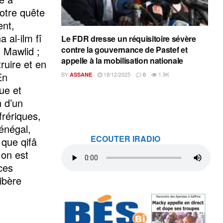
votre quête
ent,
a al-ilm fî
Le FDR dresse un réquisitoire sévère
u Mawlid ;
contre la gouvernance de Pastef et
appelle à la mobilisation nationale
ruire et en
En
BY
18/12/2025
1.9K
ASSANE
0
ue et
n d’un
frériques,
Sénégal,
ECOUTER IRADIO
 que qifâ
 on est
ces
ibère