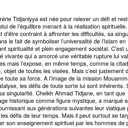
rérie Tidjaniyya est née pour relever un défi et res
elui de l’équilibre menant à la réalisation spirituelle
t d’être contraint à affronter les difficultés, sa singu
ns le fait de symboliser l’universalité de l’Islam en
ant spiritualité et plein engagement sociétal. C’est 
ité vivante qui a amorcé une véritable rupture lui va
tes mais l’expose, en même temps, comme la citad
, objet de toutes les visées. Mais c’est justement d
tire toute sa force. A l’image de la mission Mouam
atalyse, les défis de toute sorte lui sont inhérents. 
 sa singularité. Cheikh Ahmad Tidjane, en tant que
ge historique comme figure mystique, a marqué 
fournissant aux générations suivantes leur viatique
 les défis de leur temps. Mais il peut surtout se ta
er son enseignement spirituel par les hommes de 