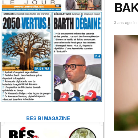
BAK
3 ans ago
in
BES BI MAGAZINE