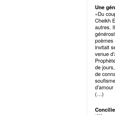
Une géné
«Du coup
Cheikh E
autres. 
générosit
poèmes d
invitait 
venue d’
Prophète
de jours
de conna
soufisme
d’amour 
(…)
Concilie