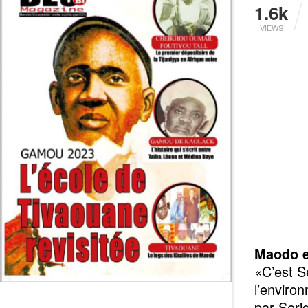
1.6k
VIEWS
Maodo e
«C’est S
l’enviro
par Seri