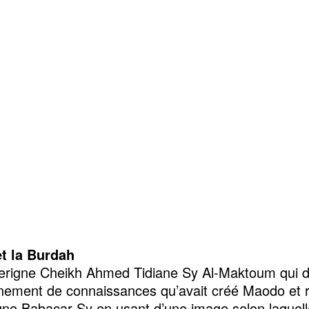
t la Burdah
erigne Cheikh Ahmed Tidiane Sy Al-Maktoum qui dé
nnement de connaissances qu’avait créé Maodo et re
gne Babacar Sy en usant d’une image selon laquell