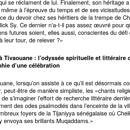
 qui se réclament de lui. Finalement, son héritage a
 même à l’épreuve du temps et de ses vicissitudes
ce du devoir chez ses héritiers de la trempe de Ch
lick Sy. Ce dernier n’a-t-il pas assez œuvré pour q
ns futures soient, elles aussi, conscientes du défi 
à leur tour, de relever ?»
Tivaouane : l’odyssée spirituelle et littéraire d
phie d’une célébration
uane, lorsqu’on assiste à ce qu’il est désormais c
r, peut-être de manière simpliste, les «chants relig
n de s’imaginer l’effort de recherche littéraire derriè
ment des odes psalmodiés dans l’enceinte de la vil
ombreux foyers de la Tijaniyya sénégalaise où Cheik
y envoya ses brillants Muqaddams.»