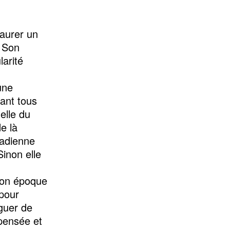
taurer un
. Son
larité
une
lant tous
elle du
e là
madienne
Sinon elle
son époque
 pour
rguer de
pensée et