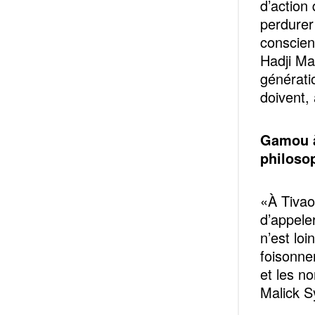
d’action
perdurer
conscien
Hadji Ma
génératio
doivent, 
Gamou à 
philoso
«À Tivao
d’appele
n’est loi
foisonne
et les n
Malick S