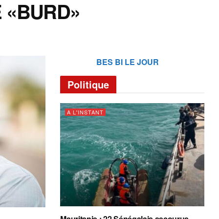
 «BURD»
BES BI LE JOUR
Politique
A L'INSTANT
Mauritanie : 22 Sénégalais secourus