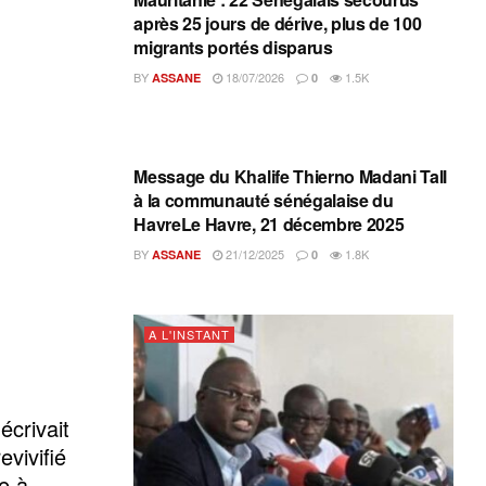
après 25 jours de dérive, plus de 100
migrants portés disparus
BY
18/07/2026
1.5K
ASSANE
0
A L'INSTANT
Message du Khalife Thierno Madani Tall
à la communauté sénégalaise du
HavreLe Havre, 21 décembre 2025
BY
21/12/2025
1.8K
ASSANE
0
A L'INSTANT
crivait
vivifié
e à