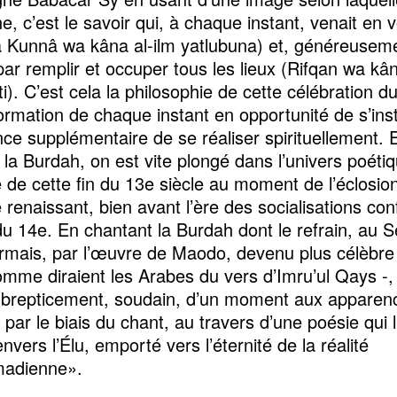
e, c’est le savoir qui, à chaque instant, venait en 
Kunnâ wa kâna al-ilm yatlubuna) et, généreusem
 par remplir et occuper tous les lieux (Rifqan wa kân
âti). C’est cela la philosophie de cette célébration d
formation de chaque instant en opportunité de s’inst
ce supplémentaire de se réaliser spirituellement. 
 la Burdah, on est vite plongé dans l’univers poétiq
 de cette fin du 13e siècle au moment de l’éclosio
 renaissant, bien avant l’ère des socialisations con
 du 14e. En chantant la Burdah dont le refrain, au 
rmais, par l’œuvre de Maodo, devenu plus célèbre
omme diraient les Arabes du vers d’Imru’ul Qays -,
ubrepticement, soudain, d’un moment aux apparen
par le biais du chant, au travers d’une poésie qui l
nvers l’Élu, emporté vers l’éternité de la réalité
adienne».