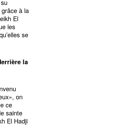
 su
 grâce à la
eikh El
ue les
qu’elles se
errière la
onvenu
ieux», on
re ce
le sainte
h El Hadji