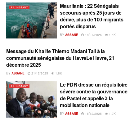
Mauritanie : 22 Sénégalais
A L'INSTANT
secourus après 25 jours de
dérive, plus de 100 migrants
portés disparus
BY
ASSANE
18/07/2026
1.5K
Message du Khalife Thierno Madani Tall à la
A L'INSTANT
communauté sénégalaise du HavreLe Havre, 21
décembre 2025
BY
ASSANE
21/12/2025
1.8K
Le FDR dresse un réquisitoire
A L'INSTANT
sévère contre la gouvernance
de Pastef et appelle à la
mobilisation nationale
BY
ASSANE
18/12/2025
1.9K