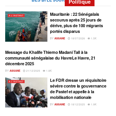
Politique
Mauritanie : 22 Sénégalais
A L'INSTANT
secourus après 25 jours de
dérive, plus de 100 migrants
portés disparus
BY
ASSANE
18/07/2026
1.5K
Message du Khalife Thierno Madani Tall à la
A L'INSTANT
communauté sénégalaise du HavreLe Havre, 21
décembre 2025
BY
ASSANE
21/12/2025
1.8K
Le FDR dresse un réquisitoire
A L'INSTANT
sévère contre la gouvernance
de Pastef et appelle à la
mobilisation nationale
BY
ASSANE
18/12/2025
1.9K