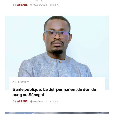
BY
ASSANE
08/08/2026
1.5K
A L'INSTANT
Santé publique: Le défi permanent de don de
sang au Sénégal
BY
ASSANE
08/08/2026
1.5K