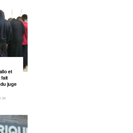
llo et
fait
 du juge
1.5K