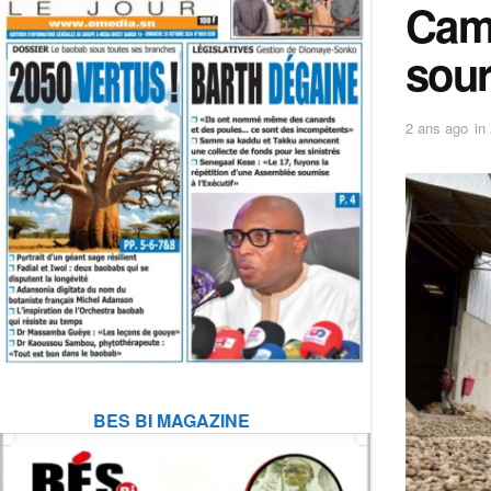
Camp
sour
2 ans ago
in
BES BI MAGAZINE