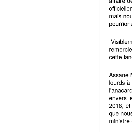
affaire 
officiell
mais nou
pourrion
Visiblem
remercie
cette la
Assane M
lourds à 
l’anacar
envers l
2018, et
que nous
ministre