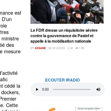
mance est
. D’un
voie
Le FDR dresse un réquisitoire sévère
tres
contre la gouvernance de Pastef et
 ministre
appelle à la mobilisation nationale
réé des
BY
18/12/2025
1.9K
ASSANE
0
tte mesure
’activité
afic
ECOUTER IRADIO
nt cédé la
 dockers,
 Premier
e. Cette