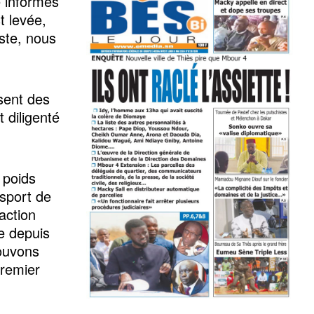
é informés
st levée,
ste, nous
sent des
diligenté
 poids
nsport de
action
e depuis
pouvons
Premier