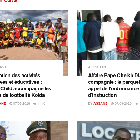
TANT
A L'INSTANT
tion des activités
Affaire Pape Cheikh Dia
ves et éducatives :
compagnie : le parquet 
Child accompagne les
appel de l’ordonnance
s de football à Kolda
d’instruction
07/08/2026
1.4K
BY
07/08/2026
ANE
ASSANE