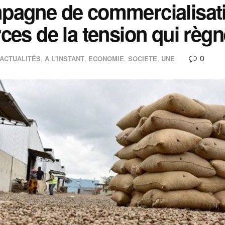
agne de commercialisatio
ces de la tension qui règn
0
ACTUALITÉS
,
A L'INSTANT
,
ECONOMIE
,
SOCIETE
,
UNE