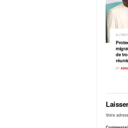
A L'INS
Prote
migra
de tro
réuni
BY
ASS
Laisse
Votre adress
Commentai