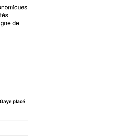
conomiques
ités
agne de
 Gaye placé