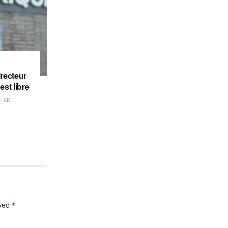
irecteur
est libre
1.6K
avec
*