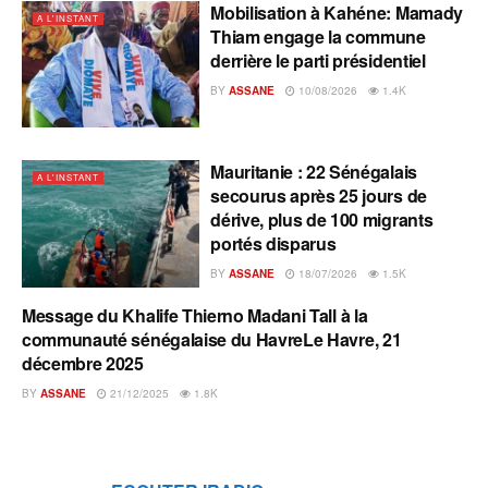
Mobilisation à Kahéne: Mamady
A L'INSTANT
Thiam engage la commune
derrière le parti présidentiel
BY
ASSANE
10/08/2026
1.4K
Mauritanie : 22 Sénégalais
A L'INSTANT
secourus après 25 jours de
dérive, plus de 100 migrants
portés disparus
BY
ASSANE
18/07/2026
1.5K
Message du Khalife Thierno Madani Tall à la
A L'INSTANT
communauté sénégalaise du HavreLe Havre, 21
décembre 2025
BY
ASSANE
21/12/2025
1.8K