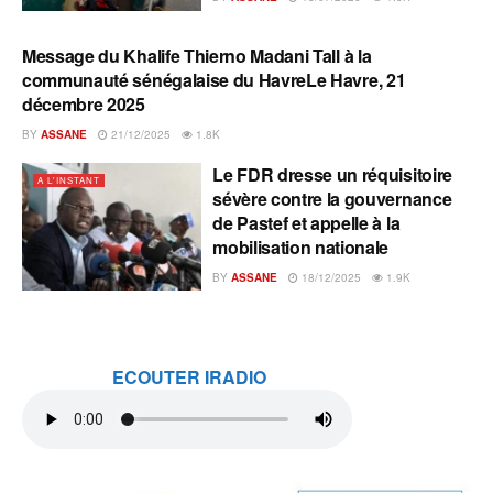
Message du Khalife Thierno Madani Tall à la
A L'INSTANT
communauté sénégalaise du HavreLe Havre, 21
décembre 2025
BY
ASSANE
21/12/2025
1.8K
Le FDR dresse un réquisitoire
A L'INSTANT
sévère contre la gouvernance
de Pastef et appelle à la
mobilisation nationale
BY
ASSANE
18/12/2025
1.9K
ECOUTER IRADIO