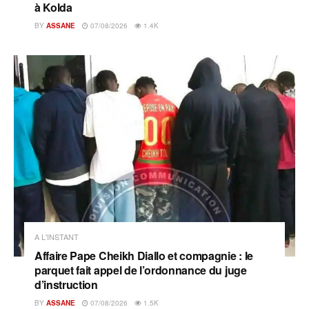
à Kolda
BY
ASSANE
07/08/2026
1.4K
A L'INSTANT
Affaire Pape Cheikh Diallo et compagnie : le
parquet fait appel de l’ordonnance du juge
d’instruction
BY
ASSANE
07/08/2026
1.5K