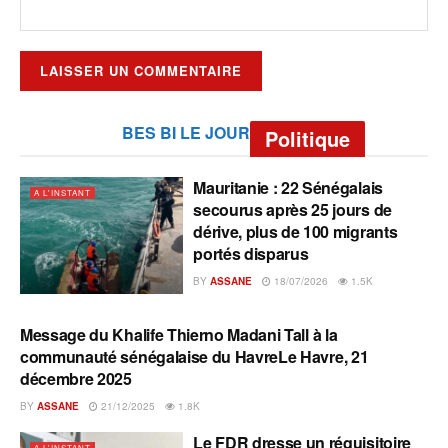
BES BI LE JOUR
Politique
Mauritanie : 22 Sénégalais
A L'INSTANT
secourus après 25 jours de
dérive, plus de 100 migrants
portés disparus
BY
ASSANE
18/07/2026
1.5K
Message du Khalife Thierno Madani Tall à la
A L'INSTANT
communauté sénégalaise du HavreLe Havre, 21
décembre 2025
BY
ASSANE
21/12/2025
1.8K
Le FDR dresse un réquisitoire
A L'INSTANT