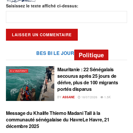
Saisissez le texte affiché ci-dessus:
BES BI LE JOUR
Politique
Mauritanie : 22 Sénégalais
A L'INSTANT
secourus après 25 jours de
dérive, plus de 100 migrants
portés disparus
BY
ASSANE
18/07/2026
1.5K
Message du Khalife Thierno Madani Tall à la
A L'INSTANT
communauté sénégalaise du HavreLe Havre, 21
décembre 2025