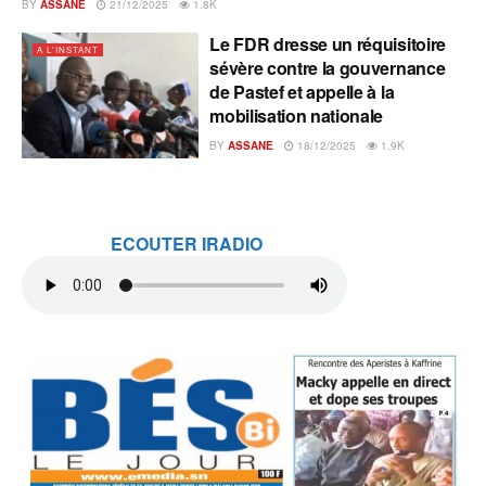
BY
ASSANE
21/12/2025
1.8K
Le FDR dresse un réquisitoire
A L'INSTANT
sévère contre la gouvernance
de Pastef et appelle à la
mobilisation nationale
BY
ASSANE
18/12/2025
1.9K
ECOUTER IRADIO