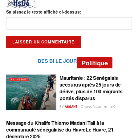
Saisissez le texte affiché ci-dessus:
BES BI LE JOUR
Politique
Mauritanie : 22 Sénégalais
A L'INSTANT
secourus après 25 jours de
dérive, plus de 100 migrants
portés disparus
BY
ASSANE
18/07/2026
1.5K
Message du Khalife Thierno Madani Tall à la
A L'INSTANT
communauté sénégalaise du HavreLe Havre, 21
décembre 2025