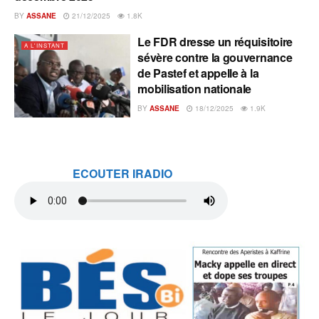
BY
ASSANE
21/12/2025
1.8K
Le FDR dresse un réquisitoire
A L'INSTANT
sévère contre la gouvernance
de Pastef et appelle à la
mobilisation nationale
BY
ASSANE
18/12/2025
1.9K
ECOUTER IRADIO