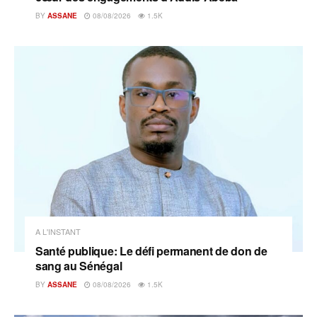
BY
ASSANE
08/08/2026
1.5K
A L'INSTANT
Santé publique: Le défi permanent de don de
sang au Sénégal
BY
ASSANE
08/08/2026
1.5K