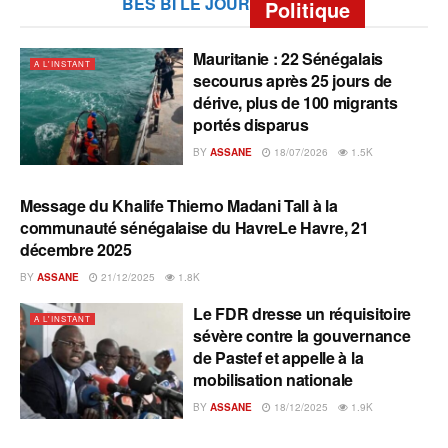
BES BI LE JOUR
Politique
Mauritanie : 22 Sénégalais
A L'INSTANT
secourus après 25 jours de
dérive, plus de 100 migrants
portés disparus
BY
ASSANE
18/07/2026
1.5K
Message du Khalife Thierno Madani Tall à la
A L'INSTANT
communauté sénégalaise du HavreLe Havre, 21
décembre 2025
BY
ASSANE
21/12/2025
1.8K
Le FDR dresse un réquisitoire
A L'INSTANT
sévère contre la gouvernance
de Pastef et appelle à la
mobilisation nationale
BY
ASSANE
18/12/2025
1.9K