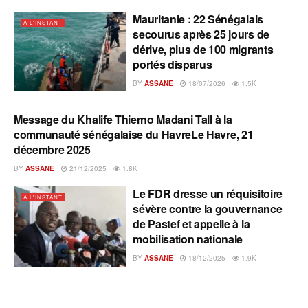
Mauritanie : 22 Sénégalais
A L'INSTANT
secourus après 25 jours de
dérive, plus de 100 migrants
portés disparus
BY
ASSANE
18/07/2026
1.5K
Message du Khalife Thierno Madani Tall à la
A L'INSTANT
communauté sénégalaise du HavreLe Havre, 21
décembre 2025
BY
ASSANE
21/12/2025
1.8K
Le FDR dresse un réquisitoire
A L'INSTANT
sévère contre la gouvernance
de Pastef et appelle à la
mobilisation nationale
BY
ASSANE
18/12/2025
1.9K