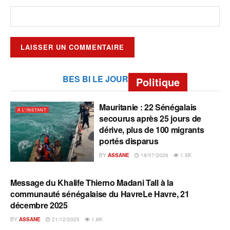
BES BI LE JOUR
Politique
Mauritanie : 22 Sénégalais
A L'INSTANT
secourus après 25 jours de
dérive, plus de 100 migrants
portés disparus
BY
ASSANE
18/07/2026
1.5K
Message du Khalife Thierno Madani Tall à la
A L'INSTANT
communauté sénégalaise du HavreLe Havre, 21
décembre 2025
BY
ASSANE
21/12/2025
1.8K