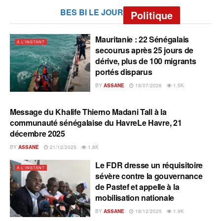
BES BI LE JOUR
Politique
Mauritanie : 22 Sénégalais
A L'INSTANT
secourus après 25 jours de
dérive, plus de 100 migrants
portés disparus
BY
ASSANE
18/07/2026
1.5K
Message du Khalife Thierno Madani Tall à la
A L'INSTANT
communauté sénégalaise du HavreLe Havre, 21
décembre 2025
BY
ASSANE
21/12/2025
1.8K
Le FDR dresse un réquisitoire
A L'INSTANT
sévère contre la gouvernance
de Pastef et appelle à la
mobilisation nationale
BY
ASSANE
18/12/2025
1.9K