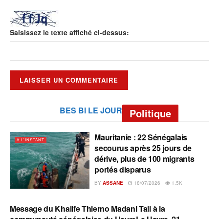
Saisissez le texte affiché ci-dessus:
BES BI LE JOUR
Politique
Mauritanie : 22 Sénégalais
A L'INSTANT
secourus après 25 jours de
dérive, plus de 100 migrants
portés disparus
BY
ASSANE
18/07/2026
1.5K
Message du Khalife Thierno Madani Tall à la
A L'INSTANT