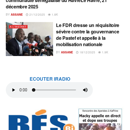
communauté sénégalaise du HavreLe Havre, 21
décembre 2025
BY
ASSANE
21/12/2025
1.8K
Le FDR dresse un réquisitoire
A L'INSTANT
sévère contre la gouvernance
de Pastef et appelle à la
mobilisation nationale
BY
ASSANE
18/12/2025
1.9K
ECOUTER IRADIO