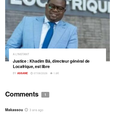
A L'INSTANT
Justice : Khadim Bâ, directeur général de
Locafrique, est libre
BY
ASSANE
07/08/2026
1.6K
Comments
1
Makassou
3 ans ago