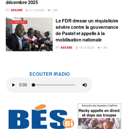
décembre 2025
BY
ASSANE
21/12/2025
1.8K
Le FDR dresse un réquisitoire
A L'INSTANT
sévère contre la gouvernance
de Pastef et appelle à la
mobilisation nationale
BY
ASSANE
18/12/2025
1.9K
ECOUTER IRADIO