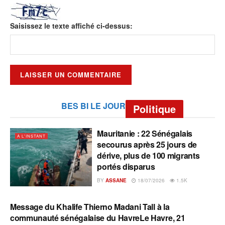
Saisissez le texte affiché ci-dessus:
BES BI LE JOUR
Politique
Mauritanie : 22 Sénégalais
A L'INSTANT
secourus après 25 jours de
dérive, plus de 100 migrants
portés disparus
BY
ASSANE
18/07/2026
1.5K
Message du Khalife Thierno Madani Tall à la
A L'INSTANT
communauté sénégalaise du HavreLe Havre, 21