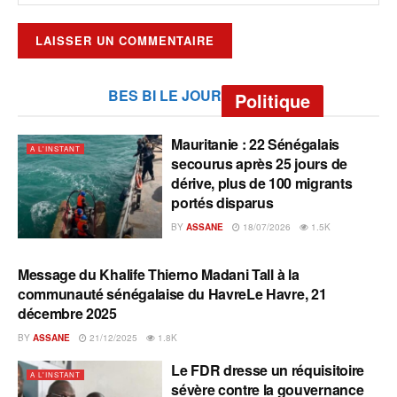
BES BI LE JOUR
Politique
Mauritanie : 22 Sénégalais
A L'INSTANT
secourus après 25 jours de
dérive, plus de 100 migrants
portés disparus
BY
ASSANE
18/07/2026
1.5K
Message du Khalife Thierno Madani Tall à la
A L'INSTANT
communauté sénégalaise du HavreLe Havre, 21
décembre 2025
BY
ASSANE
21/12/2025
1.8K
Le FDR dresse un réquisitoire
A L'INSTANT
sévère contre la gouvernance