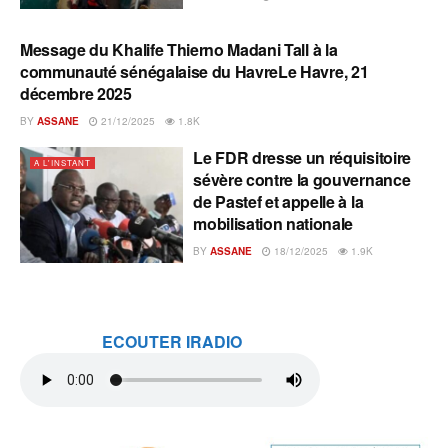
Message du Khalife Thierno Madani Tall à la
A L'INSTANT
communauté sénégalaise du HavreLe Havre, 21
décembre 2025
BY
ASSANE
21/12/2025
1.8K
Le FDR dresse un réquisitoire
A L'INSTANT
sévère contre la gouvernance
de Pastef et appelle à la
mobilisation nationale
BY
ASSANE
18/12/2025
1.9K
ECOUTER IRADIO