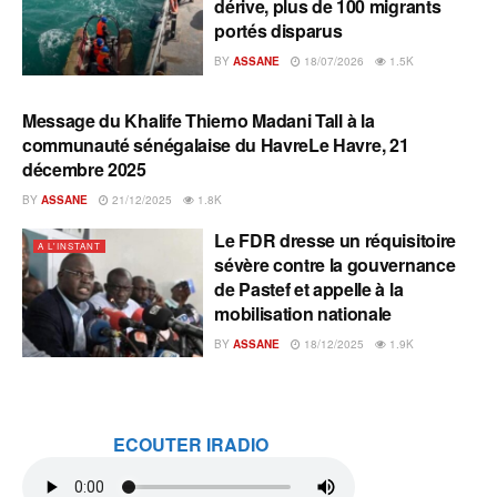
dérive, plus de 100 migrants
portés disparus
BY
ASSANE
18/07/2026
1.5K
Message du Khalife Thierno Madani Tall à la
A L'INSTANT
communauté sénégalaise du HavreLe Havre, 21
décembre 2025
BY
ASSANE
21/12/2025
1.8K
Le FDR dresse un réquisitoire
A L'INSTANT
sévère contre la gouvernance
de Pastef et appelle à la
mobilisation nationale
BY
ASSANE
18/12/2025
1.9K
ECOUTER IRADIO