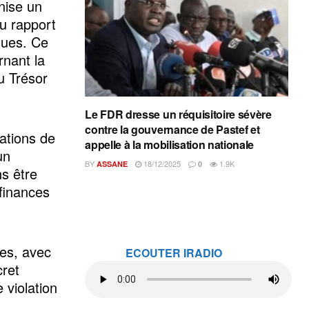
nise un
du rapport
ques. Ce
rnant la
u Trésor
Le FDR dresse un réquisitoire sévère
contre la gouvernance de Pastef et
ations de
appelle à la mobilisation nationale
un
BY
18/12/2025
1.9K
ASSANE
0
ns être
 finances
es, avec
ECOUTER IRADIO
ret
 violation