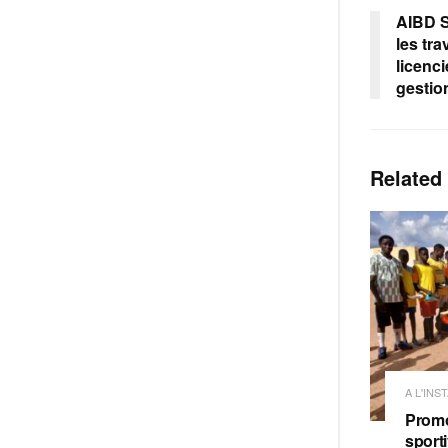
AIBD S
les tr
licenc
gestio
Related
A L'INS
Promo
sporti