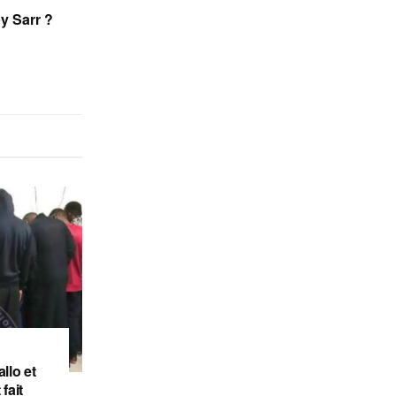
by Sarr ?
llo et
fait