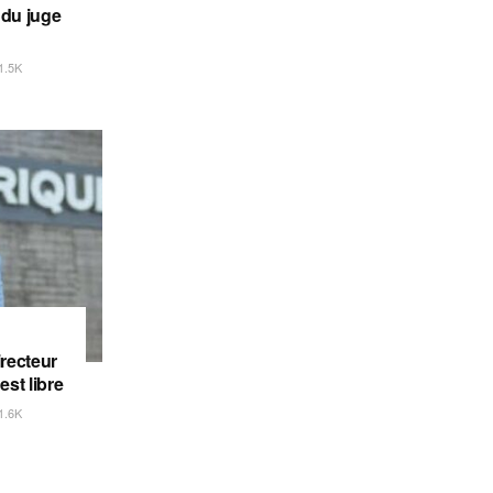
 du juge
1.5K
irecteur
est libre
1.6K