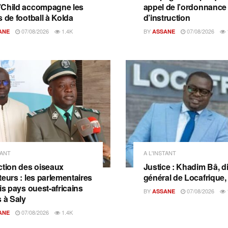
Child accompagne les
appel de l’ordonnance
s de football à Kolda
d’instruction
07/08/2026
1.4K
BY
07/08/2026
ANE
ASSANE
TANT
A L'INSTANT
ction des oiseaux
Justice : Khadim Bâ, d
teurs : les parlementaires
général de Locafrique, 
is pays ouest-africains
BY
07/08/2026
ASSANE
s à Saly
07/08/2026
1.4K
ANE