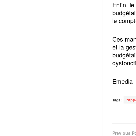
Enfin, l
budgétai
le compt
Ces manq
et la ges
budgétai
dysfonct
Emedia
Tags:
rapp
Previous P