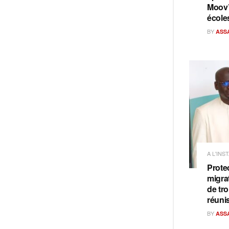
Moov’
école
BY
ASS
A L'INS
Prote
migra
de tro
réuni
BY
ASS