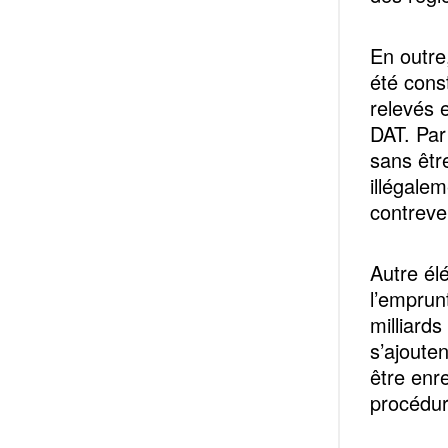
En outre
été cons
relevés e
DAT. Par
sans êtr
illégale
contreve
Autre él
l’emprun
milliard
s’ajoute
être enre
procédur