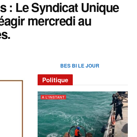
s : Le Syndicat Unique
réagir mercredi au
s.
BES BI LE JOUR
Politique
A L'INSTANT