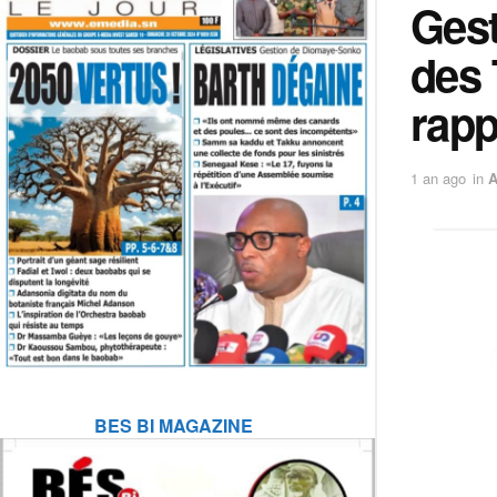
Gest
des 
rapp
1 an ago
in
BES BI MAGAZINE