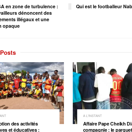
A en zone de turbulence :
Qui est le footballeur Na
availleurs dénoncent des
iements illégaux et une
n opaque
Posts
TANT
A L'INSTANT
tion des activités
Affaire Pape Cheikh Dia
ves et éducatives :
compagnie : le parquet 