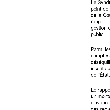
Le Syndi
point de
de la Co
rapport 
gestion 
public.
Parmi le
comptes 
déséquil
inscrits 
de l’État.
Le rappo
un monta
d’avance 
des règl