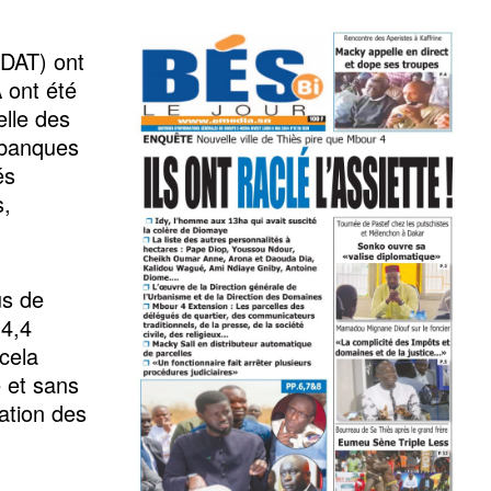
(DAT) ont
 ont été
elle des
s banques
és
s,
us de
14,4
cela
e et sans
lation des