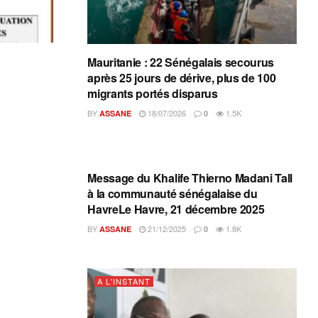
Mauritanie : 22 Sénégalais secourus
après 25 jours de dérive, plus de 100
migrants portés disparus
BY
18/07/2026
1.5K
ASSANE
0
A L'INSTANT
Message du Khalife Thierno Madani Tall
à la communauté sénégalaise du
HavreLe Havre, 21 décembre 2025
BY
21/12/2025
1.8K
ASSANE
0
A L'INSTANT