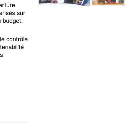
erture
ensés sur
u budget.
le contrôle
tenabilité
es