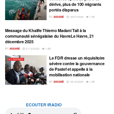
dérive, plus de 100 migrants
portés disparus
BY
ASSANE
18/07/2026
1.5K
Message du Khalife Thierno Madani Tall à la
A L'INSTANT
communauté sénégalaise du HavreLe Havre, 21
décembre 2025
BY
ASSANE
21/12/2025
1.8K
Le FDR dresse un réquisitoire
A L'INSTANT
sévère contre la gouvernance
de Pastef et appelle à la
mobilisation nationale
BY
ASSANE
18/12/2025
1.9K
ECOUTER IRADIO