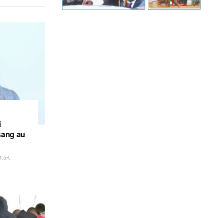
i
sang au
1.5K