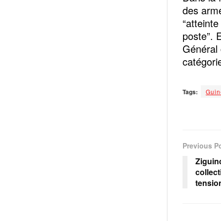
des armé
“atteinte
poste”. E
Général d
catégori
Tags:
Guin
Previous P
Ziguinc
collect
tensio