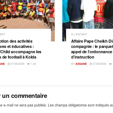
TANT
A L'INSTANT
tion des activités
Affaire Pape Cheikh Dia
ves et éducatives :
compagnie : le parquet 
Child accompagne les
appel de l’ordonnance
s de football à Kolda
d’instruction
07/08/2026
1.4K
BY
07/08/2026
ANE
ASSANE
r un commentaire
e e-mail ne sera pas publiée.
Les champs obligatoires sont indiqués 