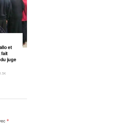
llo et
fait
 du juge
1.5K
avec
*