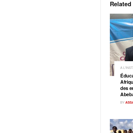
Related
A L'INS
Éduca
Afriq
des e
Abeb
BY
ASS