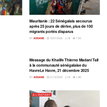
Mauritanie : 22 Sénégalais secourus
après 25 jours de dérive, plus de 100
migrants portés disparus
BY
18/07/2026
1.5K
ASSANE
0
A L'INSTANT
Message du Khalife Thierno Madani Tall
à la communauté sénégalaise du
HavreLe Havre, 21 décembre 2025
BY
21/12/2025
1.8K
ASSANE
0
A L'INSTANT