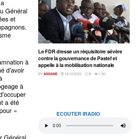
 a
du Général
ées et
mpagnons.
isme
Le FDR dresse un réquisitoire sévère
contre la gouvernance de Pastef et
amnation à
appelle à la mobilisation nationale
hé d’avoir
BY
18/12/2025
1.9K
ASSANE
0
à
ogeage à
 d’occuper
nt a été
pour «
ECOUTER IRADIO
or Général