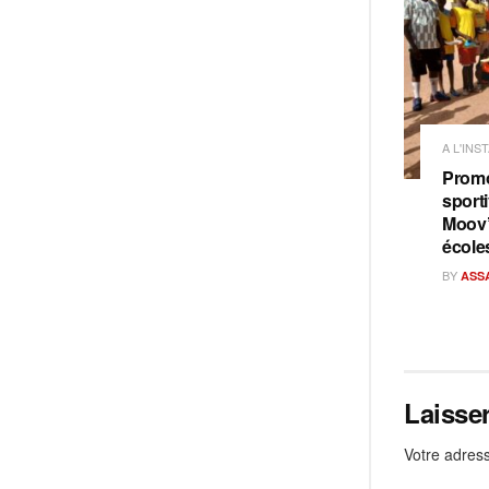
A L'INS
Promo
sporti
Moov’
école
BY
ASS
Laisse
Votre adress