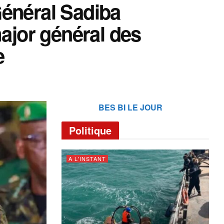
Général Sadiba
major général des
e
BES BI LE JOUR
Politique
A L'INSTANT