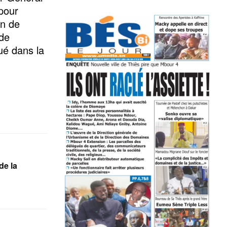
pour
on de
 de
gué dans la
de la