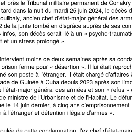
et près le Tribunal militaire permanent de Conakry
tard dans la nuit du mardi 25 juin 2024, le décès 
oulibaly, ancien chef d’état-major général des arm
 de la junte tombé en disgrâce auprès de ses co
s infos, son décès serait lié à un « psycho-traumat
t et un stress prolongé ».
intervient moins de deux semaines après sa cond
prison ferme pour « désertion ». Il lui était reproc
 son poste à l’étranger. Il était chargé d’affaires 
ade de Guinée à Cuba depuis 2023 après son lim
de l’état-major général des armées et son « refus »
de ministre de l’Urbanisme et de l’Habitat. Le défu
 le 14 juin dernier, à cinq ans d’emprisonnement 
 à l’étranger et détention illégale d’armes ».
foulée de cette condamnation, l’ex chef d’état-maj