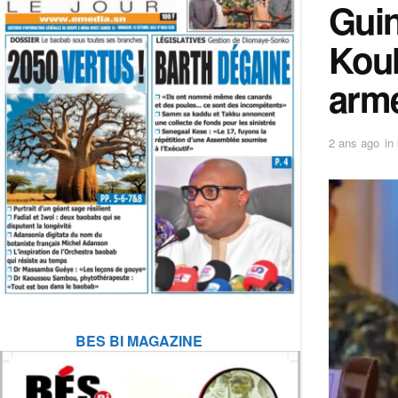
Guin
Koul
armé
2 ans ago
in
BES BI MAGAZINE