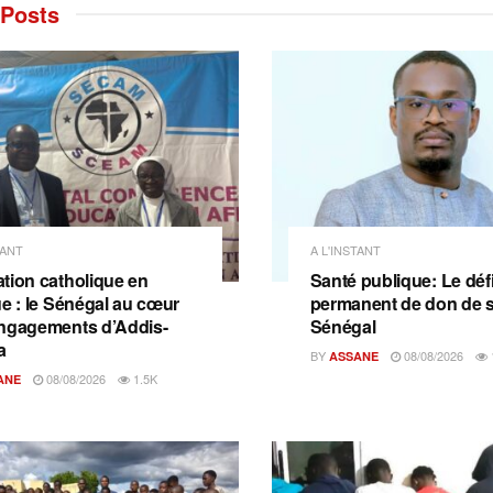
Posts
TANT
A L'INSTANT
tion catholique en
Santé publique: Le déf
ue : le Sénégal au cœur
permanent de don de 
ngagements d’Addis-
Sénégal
a
BY
08/08/2026
ASSANE
08/08/2026
1.5K
ANE