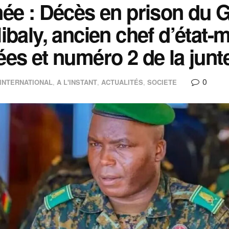
ée : Décès en prison du 
ibaly, ancien chef d’état-
es et numéro 2 de la junt
0
INTERNATIONAL
,
A L'INSTANT
,
ACTUALITÉS
,
SOCIETE