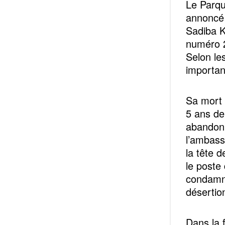
Le Parqu
annoncé 
Sadiba K
numéro 2
Selon le
importan
Sa mort 
5 ans de 
abandonné
l’ambass
la tête 
le poste 
condamné
désertion
Dans la 