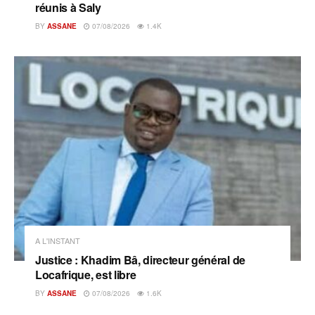
réunis à Saly
BY
ASSANE
07/08/2026
1.4K
A L'INSTANT
Justice : Khadim Bâ, directeur général de
Locafrique, est libre
BY
ASSANE
07/08/2026
1.6K