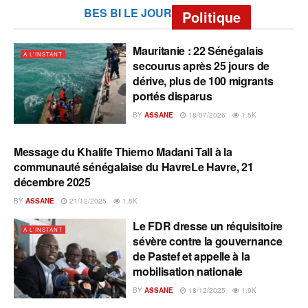
BES BI LE JOUR
Politique
Mauritanie : 22 Sénégalais
A L'INSTANT
secourus après 25 jours de
dérive, plus de 100 migrants
portés disparus
BY
ASSANE
18/07/2026
1.5K
Message du Khalife Thierno Madani Tall à la
A L'INSTANT
communauté sénégalaise du HavreLe Havre, 21
décembre 2025
BY
ASSANE
21/12/2025
1.8K
Le FDR dresse un réquisitoire
A L'INSTANT
sévère contre la gouvernance
de Pastef et appelle à la
mobilisation nationale
BY
ASSANE
18/12/2025
1.9K