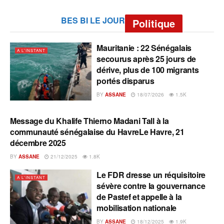
BES BI LE JOUR
Politique
Mauritanie : 22 Sénégalais
A L'INSTANT
secourus après 25 jours de
dérive, plus de 100 migrants
portés disparus
BY
ASSANE
18/07/2026
1.5K
Message du Khalife Thierno Madani Tall à la
A L'INSTANT
communauté sénégalaise du HavreLe Havre, 21
décembre 2025
BY
ASSANE
21/12/2025
1.8K
Le FDR dresse un réquisitoire
A L'INSTANT
sévère contre la gouvernance
de Pastef et appelle à la
mobilisation nationale
BY
ASSANE
18/12/2025
1.9K