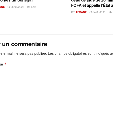
FCFA et appelle l’État à
05/08/2026
1.5K
ANE
BY
04/08/2026
ASSANE
r un commentaire
e e-mail ne sera pas publiée.
Les champs obligatoires sont indiqués 
re
*