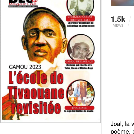
1.5k
VIEWS
Joal, la
poème, c