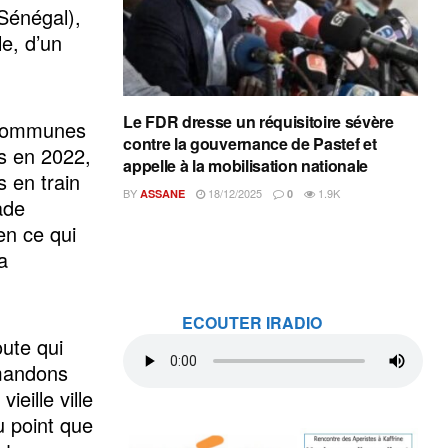
Sénégal),
e, d’un
Le FDR dresse un réquisitoire sévère
 communes
contre la gouvernance de Pastef et
ns en 2022,
appelle à la mobilisation nationale
 en train
BY
18/12/2025
1.9K
ASSANE
0
ade
en ce qui
a
ECOUTER IRADIO
ute qui
mandons
eille ville
u point que