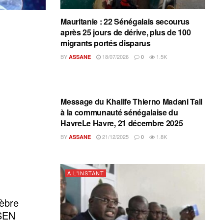
Mauritanie : 22 Sénégalais secourus
après 25 jours de dérive, plus de 100
migrants portés disparus
BY
18/07/2026
1.5K
ASSANE
0
A L'INSTANT
Message du Khalife Thierno Madani Tall
à la communauté sénégalaise du
HavreLe Havre, 21 décembre 2025
BY
21/12/2025
1.8K
ASSANE
0
A L'INSTANT
lèbre
ASEN