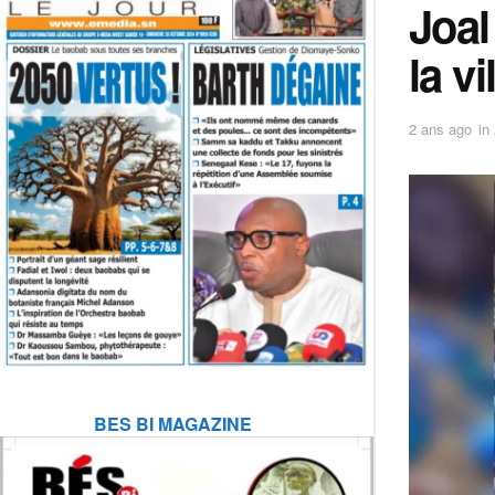
Joal
la vi
2 ans ago
in
BES BI MAGAZINE