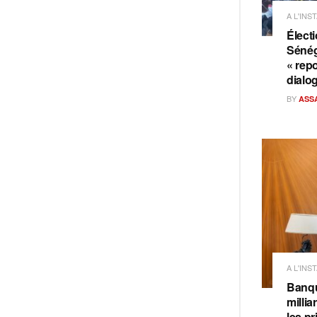
A L'INS
Électi
Sénég
« repo
dialo
BY
ASS
A L'INS
Banqu
milli
les pr