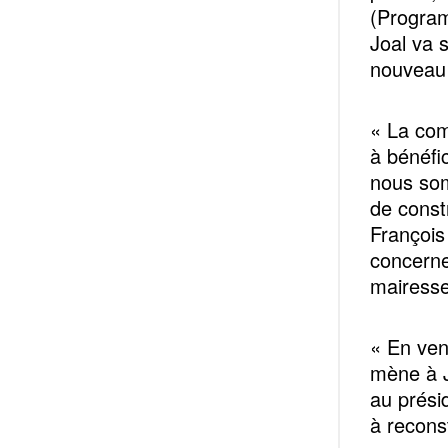
(Progra
Joal va 
nouvea
« La com
à bénéfi
nous som
de constr
François
concerne 
mairesse
« En ven
mène à 
au présid
à recons