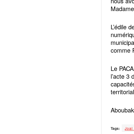
nous avo
Madame 
L’édile d
numériqu
municipa
comme Ro
Le PACAS
l’acte 3 
capacité
territori
Aboubak
Tags:
Joal