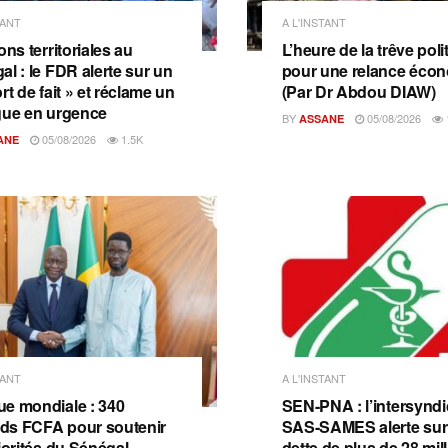
TANT
A L'INSTANT
ons territoriales au
L’heure de la trêve poli
al : le FDR alerte sur un
pour une relance éco
rt de fait » et réclame un
(Par Dr Abdou DIAW)
gue en urgence
BY
05/08/2026
ASSANE
05/08/2026
1.5K
ANE
TANT
A L'INSTANT
e mondiale : 340
SEN-PNA : l’intersyndi
ards FCFA pour soutenir
SAS-SAMES alerte sur
iorités du Sénégal
dette de plus de 28 mil