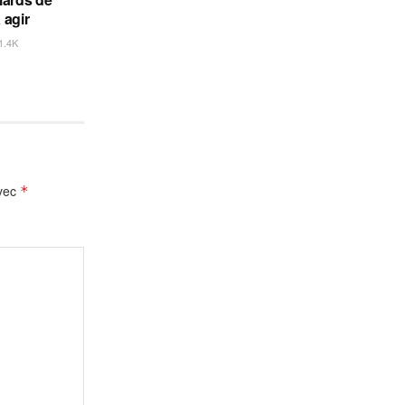
 agir
1.4K
avec
*