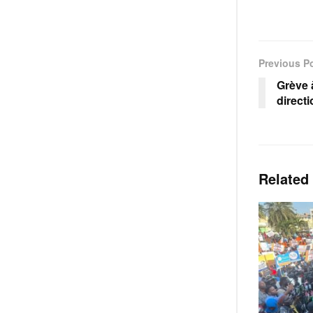
Previous P
Grève 
directi
Related