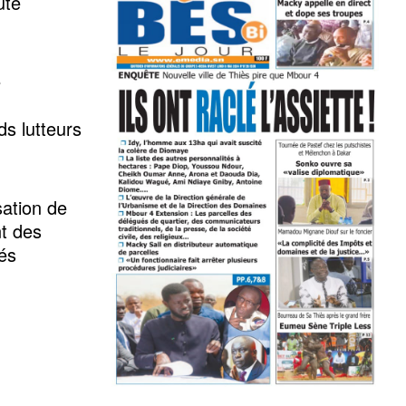
ute
e
ds lutteurs
ation de
nt des
és