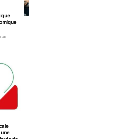
tique
nomique
1.4K
cale
 une
liards de