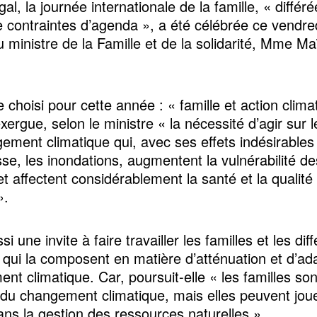
l, la journée internationale de la famille, « différ
e contraintes d’agenda », a été célébrée ce vendre
du ministre de la Famille et de la solidarité, Mme 
 choisi pour cette année : « famille et action clima
ergue, selon le ministre « la nécessité d’agir sur l
ement climatique qui, avec ses effets indésirables 
se, les inondations, augmentent la vulnérabilité de
et affectent considérablement la santé et la qualité
».
si une invite à faire travailler les familles et les dif
s qui la composent en matière d’atténuation et d’ad
nt climatique. Car, poursuit-elle « les familles son
 du changement climatique, mais elles peuvent joue
dans la gestion des ressources naturelles ».