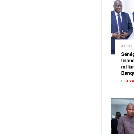
A L'INS
Sénég
finan
milli
Banq
BY
ASS