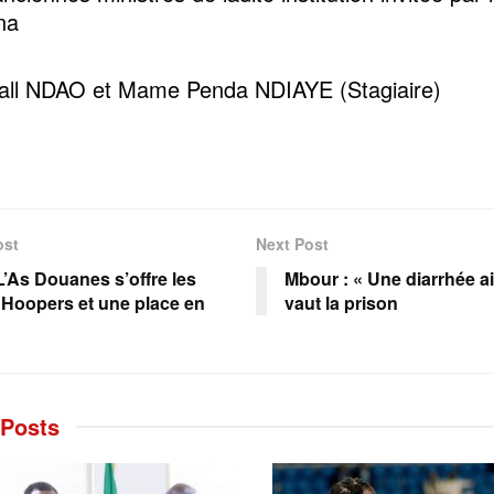
na
all NDAO et Mame Penda NDIAYE (Stagiaire)
ost
Next Post
L’As Douanes s’offre les
Mbour : « Une diarrhée ai
 Hoopers et une place en
vaut la prison
Posts