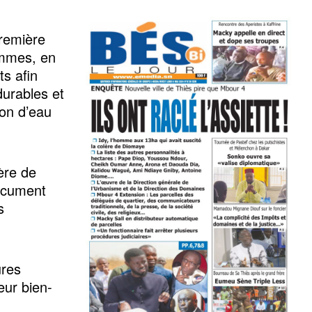
première
emmes, en
ts afin
durables et
on d’eau
tère de
ocument
s
ures
eur bien-