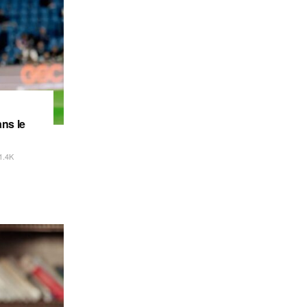
ns le
1.4K