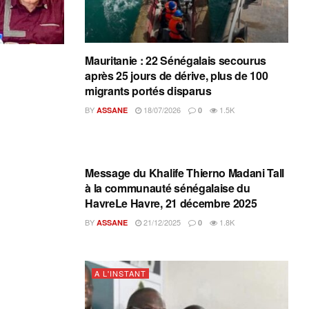
Mauritanie : 22 Sénégalais secourus
après 25 jours de dérive, plus de 100
migrants portés disparus
BY
18/07/2026
1.5K
ASSANE
0
A L'INSTANT
Message du Khalife Thierno Madani Tall
à la communauté sénégalaise du
HavreLe Havre, 21 décembre 2025
BY
21/12/2025
1.8K
ASSANE
0
A L'INSTANT