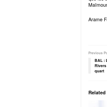
Maïmou
Arame F
Previous P
BAL : 
Rivers
quart
Related