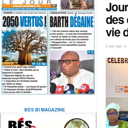
Jour
des 
vie 
2 ans ago
in
BES BI MAGAZINE