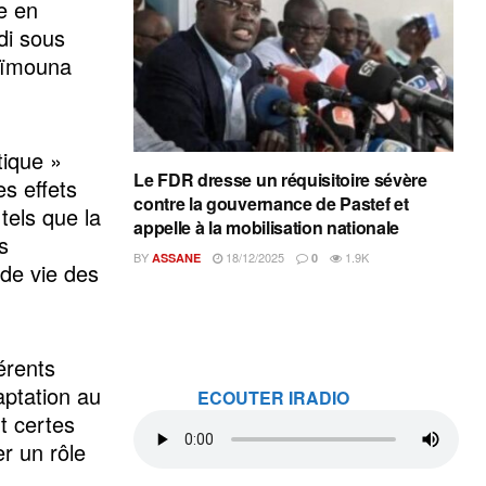
ée en
di sous
Maïmouna
tique »
Le FDR dresse un réquisitoire sévère
es effets
contre la gouvernance de Pastef et
tels que la
appelle à la mobilisation nationale
s
BY
18/12/2025
1.9K
ASSANE
0
 de vie des
férents
aptation au
ECOUTER IRADIO
t certes
r un rôle