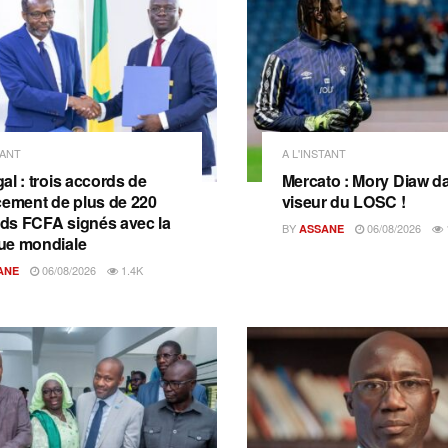
TANT
A L'INSTANT
al : trois accords de
Mercato : Mory Diaw da
cement de plus de 220
viseur du LOSC !
ards FCFA signés avec la
BY
06/08/2026
ASSANE
ue mondiale
06/08/2026
1.4K
ANE