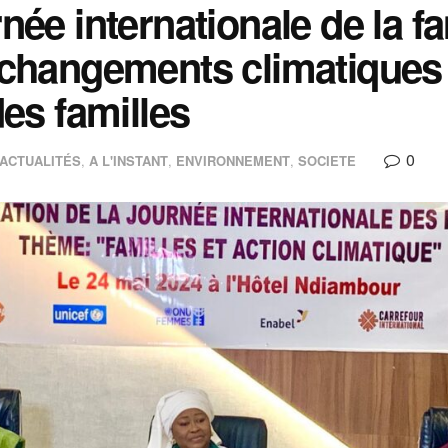
née internationale de la fa
changements climatiques e
des familles
0
ACTUALITÉS
,
A L'INSTANT
,
ENVIRONNEMENT
,
SOCIETE