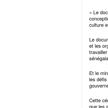
« Le docu
conceptio
culture e
Le docu
et les or
travaille
sénégalai
Et le mi
les défi
gouvern
Cette cé
que les a