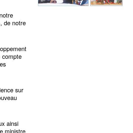
 notre
e, de notre
eloppement
re compte
les
ience sur
nouveau
ux ainsi
le ministre