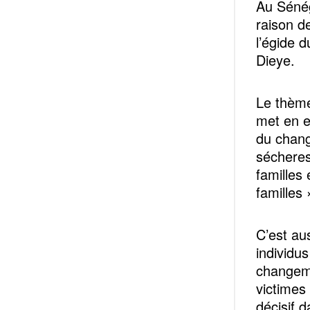
Au Sénéga
raison d
l’égide 
Dieye.
Le thème
met en ex
du chang
sécheres
familles 
familles 
C’est aus
individu
changeme
victimes
décisif 