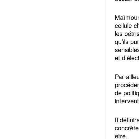
Maïmouna
cellule 
les pétr
qu’ils p
sensible
et d’éle
Par aille
procéder
de politi
intervent
Il défini
concrètes
être.