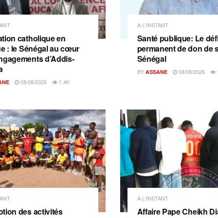
TANT
A L'INSTANT
tion catholique en
Santé publique: Le déf
ue : le Sénégal au cœur
permanent de don de 
ngagements d’Addis-
Sénégal
a
BY
08/08/2026
ASSANE
08/08/2026
1.4K
ANE
TANT
A L'INSTANT
tion des activités
Affaire Pape Cheikh Dia