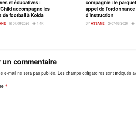
ves et éducatives :
compagnie : le parquet 
Child accompagne les
appel de l’ordonnance
s de football à Kolda
d’instruction
07/08/2026
1.4K
BY
07/08/2026
ANE
ASSANE
r un commentaire
e e-mail ne sera pas publiée.
Les champs obligatoires sont indiqués 
re
*