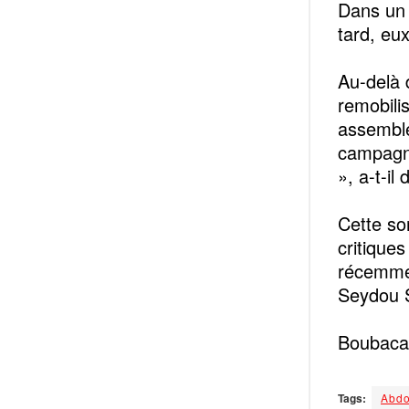
Dans un 
tard, eu
Au-delà d
remobili
assemblé
campagne
», a-t-il 
Cette so
critiques
récemmen
Seydou S
Boubacar
Tags:
Abdo