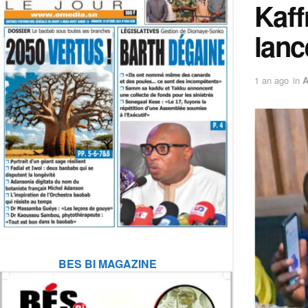
Kaff
lanc
1 an ago
in
A
BES BI MAGAZINE