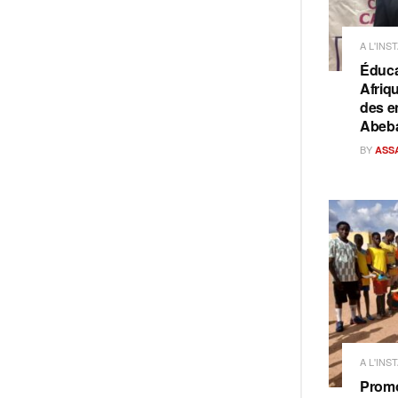
A L'INS
Éduca
Afriq
des e
Abeb
BY
ASS
A L'INS
Promo