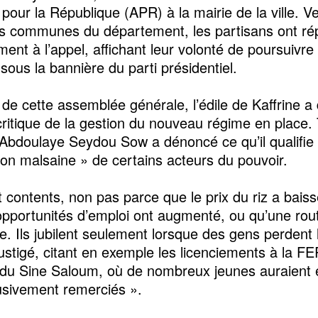
e pour la République (APR) à la mairie de la ville. 
es communes du département, les partisans ont r
ent à l’appel, affichant leur volonté de poursuivre
 sous la bannière du parti présidentiel.
t de cette assemblée générale, l’édile de Kaffrine a
critique de la gestion du nouveau régime en place.
, Abdoulaye Seydou Sow a dénoncé ce qu’il qualifie
tion malsaine » de certains acteurs du pouvoir.
t contents, non pas parce que le prix du riz a baiss
opportunités d’emploi ont augmenté, ou qu’une rou
e. Ils jubilent seulement lorsque des gens perdent l
 fustigé, citant en exemple les licenciements à la F
 Sine Saloum, où de nombreux jeunes auraient é
busivement remerciés ».