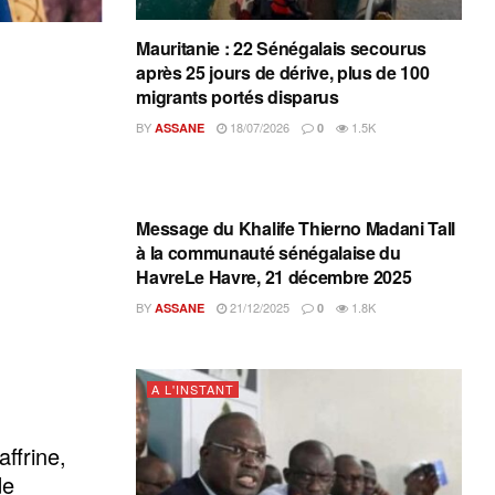
Mauritanie : 22 Sénégalais secourus
après 25 jours de dérive, plus de 100
migrants portés disparus
BY
18/07/2026
1.5K
ASSANE
0
A L'INSTANT
Message du Khalife Thierno Madani Tall
à la communauté sénégalaise du
HavreLe Havre, 21 décembre 2025
BY
21/12/2025
1.8K
ASSANE
0
A L'INSTANT
ffrine,
de