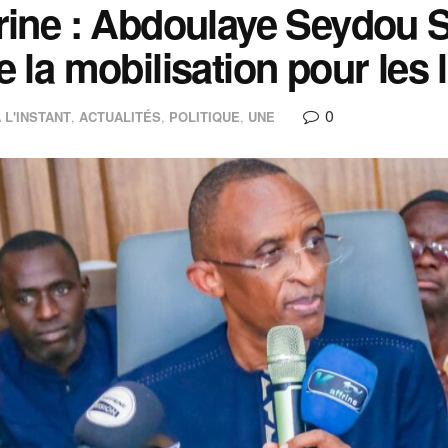
rine : Abdoulaye Seydou S
e la mobilisation pour les 
0
 L'INSTANT
,
ACTUALITÉS
,
POLITIQUE
,
UNE