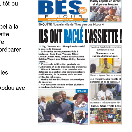
 tôt ou
pel à la
ette
re
préparer
 les
’Abdoulaye