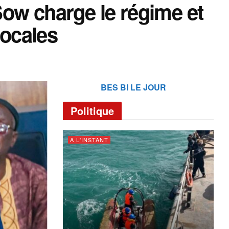
ow charge le régime et
locales
BES BI LE JOUR
Politique
A L'INSTANT