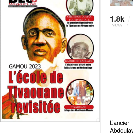
1.8k
VIEWS
L’ancien 
Abdoulay