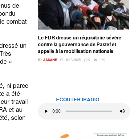
Venus de
épondu
 le combat
Le FDR dresse un réquisitoire sévère
 dressé un
contre la gouvernance de Pastef et
appelle à la mobilisation nationale
 Très
 de «
BY
18/12/2025
1.9K
ASSANE
0
é, ni parce
te a été
ECOUTER IRADIO
eur travail
ERA et au
té, selon