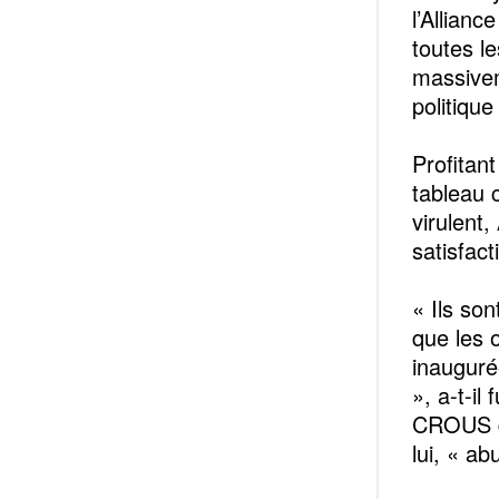
l’Allianc
toutes l
massivem
politique
Profitan
tableau 
virulent
satisfac
« Ils son
que les 
inauguré
», a-t-il
CROUS du
lui, « a