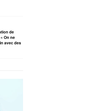
ation de
 « On ne
uin avec des