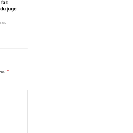
fait
 du juge
1.5K
avec
*