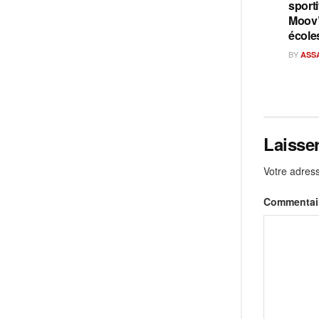
sporti
Moov’
école
BY
ASS
Laisse
Votre adress
Commentai