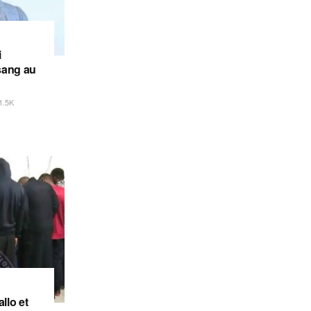
i
sang au
1.5K
llo et