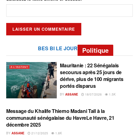
BES BI LE JOUR
Politique
Mauritanie : 22 Sénégalais
A L'INSTANT
secourus après 25 jours de
dérive, plus de 100 migrants
portés disparus
BY
ASSANE
18/07/2026
1.5K
Message du Khalife Thierno Madani Tall à la
A L'INSTANT
communauté sénégalaise du HavreLe Havre, 21
décembre 2025
BY
ASSANE
21/12/2025
1.8K