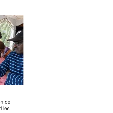
on de
d les