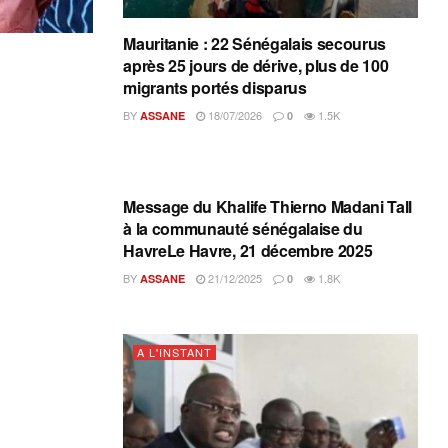
Mauritanie : 22 Sénégalais secourus
après 25 jours de dérive, plus de 100
migrants portés disparus
BY
18/07/2026
1.5K
ASSANE
0
A L'INSTANT
Message du Khalife Thierno Madani Tall
à la communauté sénégalaise du
HavreLe Havre, 21 décembre 2025
BY
21/12/2025
1.8K
ASSANE
0
A L'INSTANT