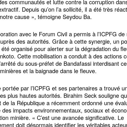
 des communautés et lutte contre la corruption dans
xtractif. Depuis qu’on l’a sollicité, il a été très réac
 notre cause », témoigne Seydou Ba.
boration avec le Forum Civil a permis à l’ICPFG de 
auprès des autorités. Grâce à cette synergie, un po
 été organisé pour alerter sur la dégradation du fl
koto. Cette mobilisation a conduit à des actions c
arrêté du sous-préfet de Bandafassi interdisant ce
 minières et la baignade dans le fleuve.
 portée par l’ICPFG et ses partenaires a trouvé u
es plus hautes autorités. Birahim Seck souligne qu
t de la République a récemment ordonné une éval
e des impacts environnementaux, sociaux et écon
ation minière. « C’est une avancée significative. Le
ment doit désormais identifier les véritables acteur