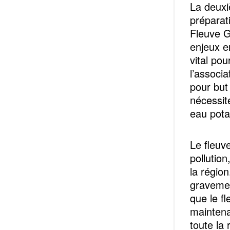
La deuxi
préparati
Fleuve G
enjeux e
vital po
l’associa
pour but 
nécessit
eau pota
Le fleuv
pollutio
la région
gravemen
que le f
maintena
toute la