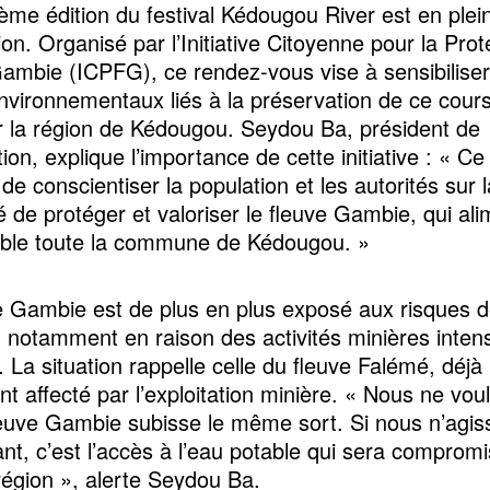
ème édition du festival Kédougou River est en plei
on. Organisé par l’Initiative Citoyenne pour la Prot
ambie (ICPFG), ce rendez-vous vise à sensibiliser
nvironnementaux liés à la préservation de ce cour
ur la région de Kédougou. Seydou Ba, président de
tion, explique l’importance de cette initiative : « Ce 
de conscientiser la population et les autorités sur l
é de protéger et valoriser le fleuve Gambie, qui al
ble toute la commune de Kédougou. »
e Gambie est de plus en plus exposé aux risques 
n, notamment en raison des activités minières inten
. La situation rappelle celle du fleuve Falémé, déjà
t affecté par l’exploitation minière. « Nous ne vou
leuve Gambie subisse le même sort. Si nous n’agi
nt, c’est l’accès à l’eau potable qui sera comprom
 région », alerte Seydou Ba.