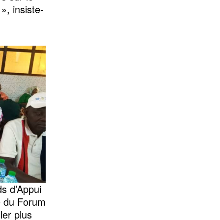
», insiste-
ds d’Appui
e du Forum
ler plus