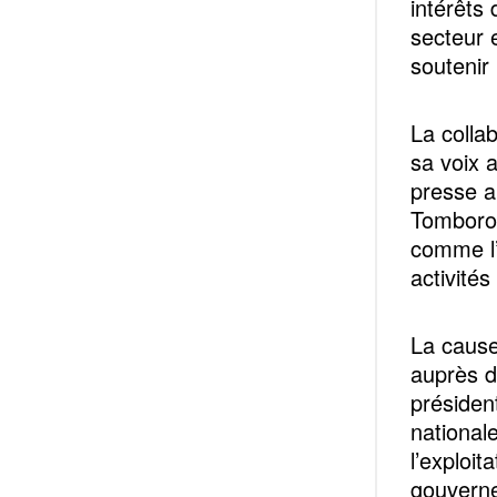
intérêts
secteur e
soutenir
La colla
sa voix 
presse a
Tomboron
comme l’
activités
La cause
auprès d
présiden
national
l’exploit
gouverne