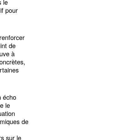
 le
tif pour
renforcer
int de
euve à
oncrètes,
rtaines
n écho
e le
uation
omiques de
s sur le