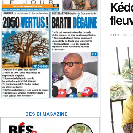
Kédo
fleu
2 ans ago
in
BES BI MAGAZINE