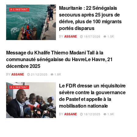
Mauritanie : 22 Sénégalais
A L'INSTANT
secourus après 25 jours de
dérive, plus de 100 migrants
portés disparus
BY
ASSANE
18/07/2026
1.5K
Message du Khalife Thierno Madani Tall à la
A L'INSTANT
communauté sénégalaise du HavreLe Havre, 21
décembre 2025
BY
ASSANE
21/12/2025
1.8K
Le FDR dresse un réquisitoire
A L'INSTANT
sévère contre la gouvernance
de Pastef et appelle à la
mobilisation nationale
BY
ASSANE
18/12/2025
1.9K