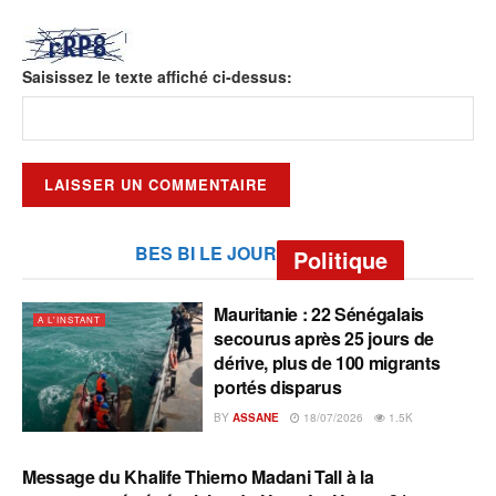
Saisissez le texte affiché ci-dessus:
BES BI LE JOUR
Politique
Mauritanie : 22 Sénégalais
A L'INSTANT
secourus après 25 jours de
dérive, plus de 100 migrants
portés disparus
BY
ASSANE
18/07/2026
1.5K
Message du Khalife Thierno Madani Tall à la
A L'INSTANT