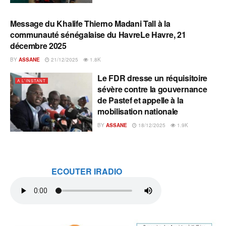
Message du Khalife Thierno Madani Tall à la
A L'INSTANT
communauté sénégalaise du HavreLe Havre, 21
décembre 2025
BY
ASSANE
21/12/2025
1.8K
Le FDR dresse un réquisitoire
A L'INSTANT
sévère contre la gouvernance
de Pastef et appelle à la
mobilisation nationale
BY
ASSANE
18/12/2025
1.9K
ECOUTER IRADIO