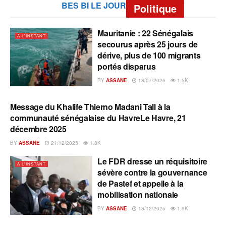
BES BI LE JOUR
Politique
Mauritanie : 22 Sénégalais
A L'INSTANT
secourus après 25 jours de
dérive, plus de 100 migrants
portés disparus
BY
ASSANE
18/07/2026
1.5K
Message du Khalife Thierno Madani Tall à la
A L'INSTANT
communauté sénégalaise du HavreLe Havre, 21
décembre 2025
BY
ASSANE
21/12/2025
1.8K
Le FDR dresse un réquisitoire
A L'INSTANT
sévère contre la gouvernance
de Pastef et appelle à la
mobilisation nationale
BY
ASSANE
18/12/2025
1.9K