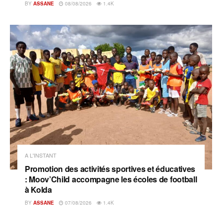
BY
ASSANE
08/08/2026
1.4K
A L'INSTANT
Promotion des activités sportives et éducatives
: Moov’Child accompagne les écoles de football
à Kolda
BY
ASSANE
07/08/2026
1.4K