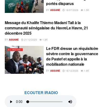
portés disparus
BY
ASSANE
18/07/2026
1.5K
Message du Khalife Thierno Madani Tall à la
A L'INSTANT
communauté sénégalaise du HavreLe Havre, 21
décembre 2025
BY
ASSANE
21/12/2025
1.8K
Le FDR dresse un réquisitoire
A L'INSTANT
sévère contre la gouvernance
de Pastef et appelle à la
mobilisation nationale
BY
ASSANE
18/12/2025
1.9K
ECOUTER IRADIO