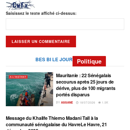
Saisissez le texte affiché ci-dessus:
BES BI LE JOUR
Politique
Mauritanie : 22 Sénégalais
A L'INSTANT
secourus après 25 jours de
dérive, plus de 100 migrants
portés disparus
BY
ASSANE
18/07/2026
1.5K
Message du Khalife Thierno Madani Tall à la
A L'INSTANT
communauté sénégalaise du HavreLe Havre, 21