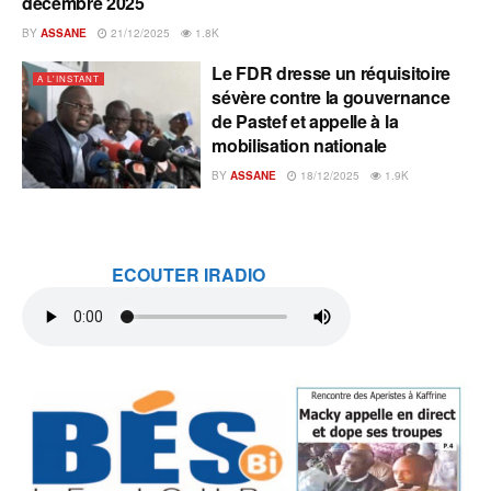
décembre 2025
BY
ASSANE
21/12/2025
1.8K
Le FDR dresse un réquisitoire
A L'INSTANT
sévère contre la gouvernance
de Pastef et appelle à la
mobilisation nationale
BY
ASSANE
18/12/2025
1.9K
ECOUTER IRADIO