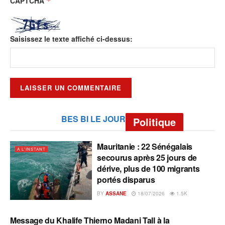
CAPTCHA
*
Saisissez le texte affiché ci-dessus:
BES BI LE JOUR
Politique
Mauritanie : 22 Sénégalais
A L'INSTANT
secourus après 25 jours de
dérive, plus de 100 migrants
portés disparus
BY
ASSANE
18/07/2026
1.5K
Message du Khalife Thierno Madani Tall à la
A L'INSTANT