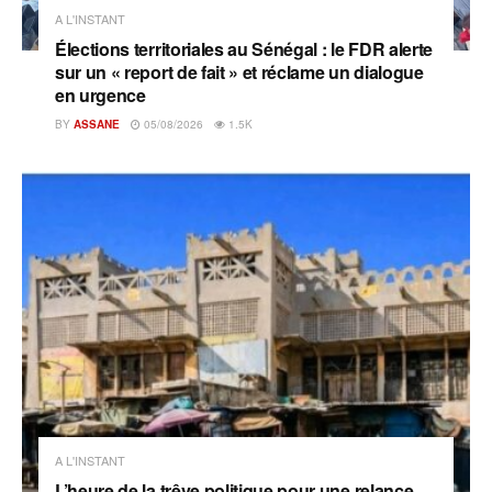
A L'INSTANT
Élections territoriales au Sénégal : le FDR alerte
sur un « report de fait » et réclame un dialogue
en urgence
BY
ASSANE
05/08/2026
1.5K
A L'INSTANT
L’heure de la trêve politique pour une relance