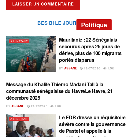
BES BI LE JOUR
Politique
Mauritanie : 22 Sénégalais
A L'INSTANT
secourus après 25 jours de
dérive, plus de 100 migrants
portés disparus
BY
ASSANE
18/07/2026
1.5K
Message du Khalife Thierno Madani Tall à la
A L'INSTANT
communauté sénégalaise du HavreLe Havre, 21
décembre 2025
BY
ASSANE
21/12/2025
1.8K
Le FDR dresse un réquisitoire
A L'INSTANT
sévère contre la gouvernance
de Pastef et appelle à la