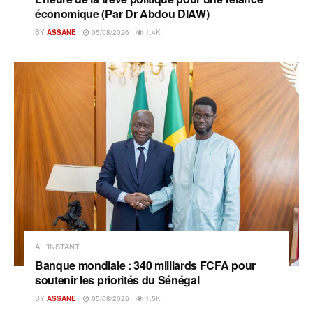
économique (Par Dr Abdou DIAW)
BY
ASSANE
05/08/2026
1.4K
A L'INSTANT
Banque mondiale : 340 milliards FCFA pour
soutenir les priorités du Sénégal
BY
ASSANE
05/08/2026
1.5K