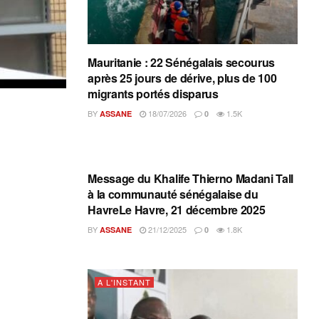
Mauritanie : 22 Sénégalais secourus
après 25 jours de dérive, plus de 100
migrants portés disparus
BY
18/07/2026
1.5K
ASSANE
0
A L'INSTANT
Message du Khalife Thierno Madani Tall
à la communauté sénégalaise du
HavreLe Havre, 21 décembre 2025
BY
21/12/2025
1.8K
ASSANE
0
A L'INSTANT