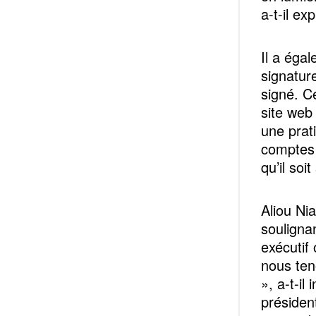
a-t-il exp
Il a éga
signature
signé. Ce
site web
une prat
comptes 
qu’il soit
Aliou Ni
soulignan
exécutif
nous ten
», a-t-il
présiden