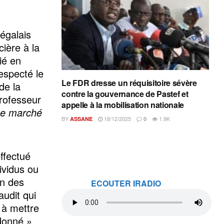
égalais
cière à la
ié en
especté le
Le FDR dresse un réquisitoire sévère
de la
contre la gouvernance de Pastef et
professeur
appelle à la mobilisation nationale
Le marché
BY
18/12/2025
1.9K
ASSANE
0
effectué
ividus ou
on des
ECOUTER IRADIO
udit qui
 à mettre
donné »,