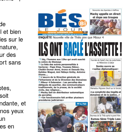
 de
l et bien
les sur le
nature,
our des
ort sans
ptes,
soit
endante, et
 nos yeux
’un
tes en