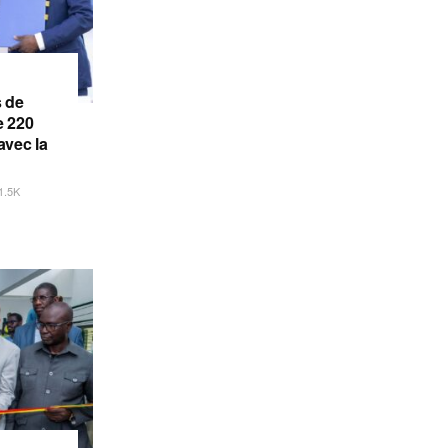
s de
e 220
avec la
1.5K