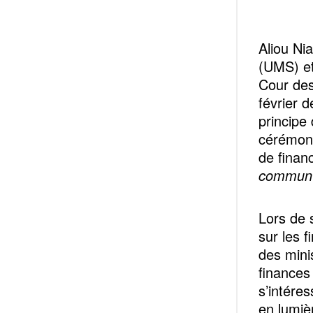
Aliou Ni
(UMS) et
Cour des
février 
principe 
cérémoni
de finan
commun d
Lors de s
sur les f
des minis
finances
s’intére
en lumiè