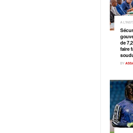
A L'INS
Sécuri
gouve
de 7,
faire 
soud
BY
ASS