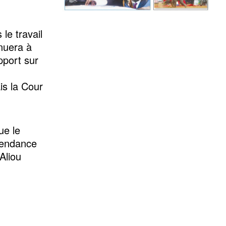
le travail
inuera à
pport sur
is la Cour
ue le
épendance
Aliou