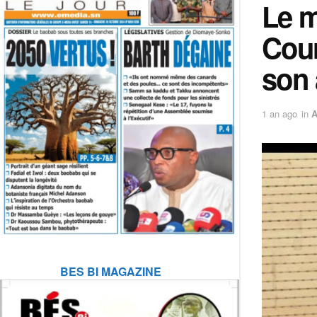
Le m
Cour
son 
1 an ago
in
A
BES BI MAGAZINE