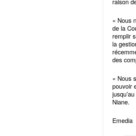
raison d
« Nous n
de la Cou
remplir 
la gesti
récemmen
des comp
« Nous s
pouvoir 
jusqu’au 
Niane.
Emedia