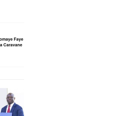
iomaye Faye
 la Caravane