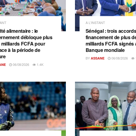
TANT
A L'INSTANT
té alimentaire : le
Sénégal : trois accord
rnement débloque plus
financement de plus d
2 milliards FCFA pour
milliards FCFA signés 
face à la période de
Banque mondiale
ure
BY
06/08/2026
ASSANE
06/08/2026
1.4K
ANE