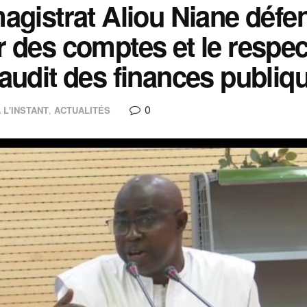
agistrat Aliou Niane défe
 des comptes et le respec
audit des finances publiq
0
 L'INSTANT
,
ACTUALITÉS