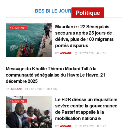
BES BI LE JOUR
Politique
Mauritanie : 22 Sénégalais
A L'INSTANT
secourus après 25 jours de
dérive, plus de 100 migrants
portés disparus
BY
ASSANE
18/07/2026
1.5K
Message du Khalife Thierno Madani Tall à la
A L'INSTANT
communauté sénégalaise du HavreLe Havre, 21
décembre 2025
BY
ASSANE
21/12/2025
1.8K
Le FDR dresse un réquisitoire
A L'INSTANT
sévère contre la gouvernance
de Pastef et appelle à la
mobilisation nationale
BY
ASSANE
18/12/2025
1.9K