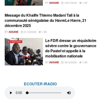
BY
ASSANE
18/07/2026
1.5K
Message du Khalife Thierno Madani Tall à la
A L'INSTANT
communauté sénégalaise du HavreLe Havre, 21
décembre 2025
BY
ASSANE
21/12/2025
1.8K
Le FDR dresse un réquisitoire
A L'INSTANT
sévère contre la gouvernance
de Pastef et appelle à la
mobilisation nationale
BY
ASSANE
18/12/2025
1.9K
ECOUTER IRADIO